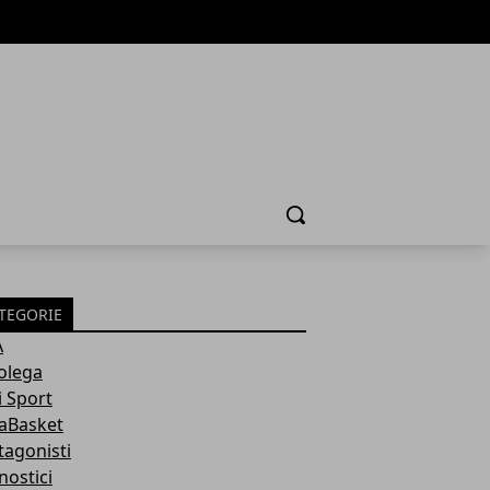
Cerca
TEGORIE
A
olega
i Sport
aBasket
tagonisti
nostici