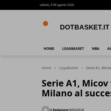
sabato, il 08 agosto 2026
DotBasket.it
HOME
LEGABASKET
NBA
A
Home
LegaBasket
Serie A1, Micov
Serie A1, Micov
Milano al succe
di
Redazione
18/03/2018