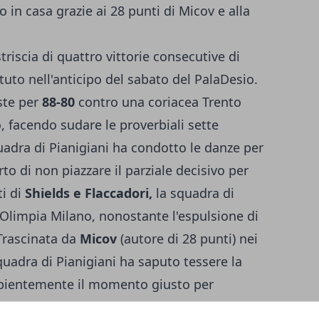
 in casa grazie ai 28 punti di Micov e alla
riscia di quattro vittorie consecutive di
to nell'anticipo del sabato del PalaDesio.
ste per
88-80
contro una coriacea Trento
o, facendo sudare le proverbiali sette
uadra di Pianigiani ha condotto le danze per
rto di non piazzare il parziale decisivo per
ti di
Shields e Flaccadori,
la squadra di
l'Olimpia Milano, nonostante l'espulsione di
 Trascinata da
Micov
(autore di 28 punti) nei
quadra di Pianigiani ha saputo tessere la
sapientemente il momento giusto per
ime anche le prove di Cinciarini (14) e