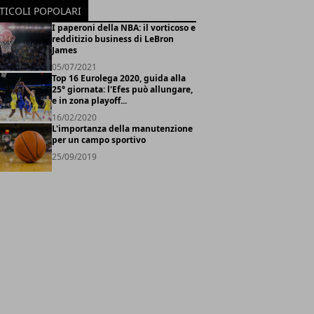
TICOLI POPOLARI
I paperoni della NBA: il vorticoso e
redditizio business di LeBron
James
05/07/2021
Top 16 Eurolega 2020, guida alla
25° giornata: l'Efes può allungare,
e in zona playoff...
16/02/2020
L'importanza della manutenzione
per un campo sportivo
25/09/2019