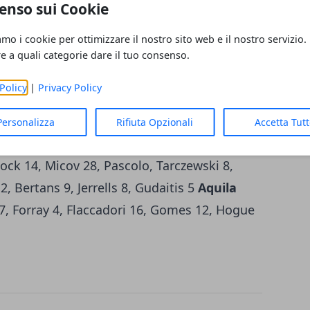
enso sui Cookie
 la tripla finale che ha messo in cassaforte
itis ma una prestazione difensiva a tutto
amo i cookie per ottimizzare il nostro sito web e il nostro servizio.
nota stonata continua ad essere
re a quali categorie dare il tuo consenso.
ai giochi e difensivamente molto
Policy
|
Privacy Policy
are con continuità. La sconfitta di Trento
i di Buscaglia, che ancora una volta hanno
Personalizza
Rifiuta Opzionali
Accetta Tut
uolo da protagonisti assoluti in questo
ock 14, Micov 28, Pascolo, Tarczewski 8,
, Bertans 9, Jerrells 8, Gudaitis 5
Aquila
s 7, Forray 4, Flaccadori 16, Gomes 12, Hogue