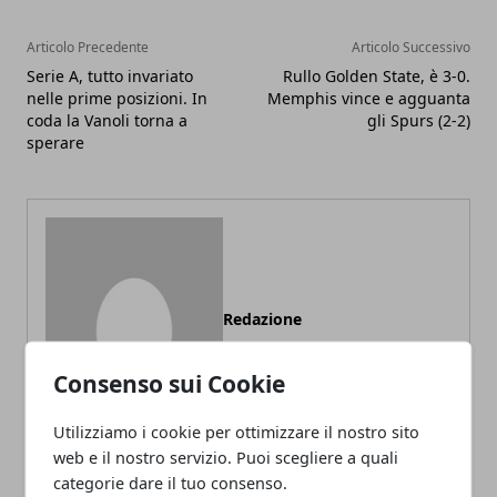
Articolo Precedente
Articolo Successivo
Serie A, tutto invariato
Rullo Golden State, è 3-0.
nelle prime posizioni. In
Memphis vince e agguanta
coda la Vanoli torna a
gli Spurs (2-2)
sperare
Redazione
Consenso sui Cookie
Utilizziamo i cookie per ottimizzare il nostro sito
web e il nostro servizio. Puoi scegliere a quali
categorie dare il tuo consenso.