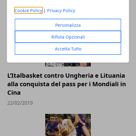
ARTICOLI CORRELATI
Cookie Policy
|
Privacy Policy
Personalizza
Rifiuta Opzionali
Accetta Tutto
L’Italbasket contro Ungheria e Lituania
alla conquista del pass per i Mondiali in
Cina
22/02/2019