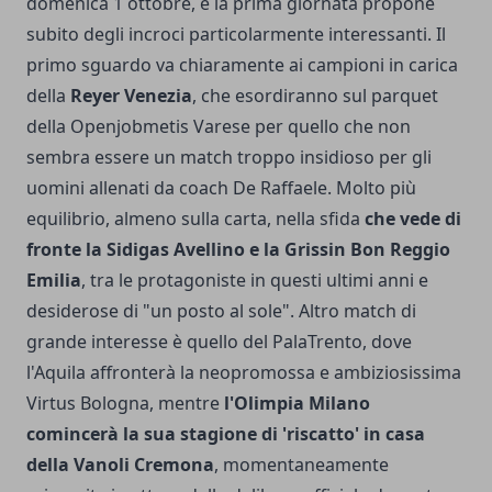
domenica 1 ottobre, e la prima giornata propone
subito degli incroci particolarmente interessanti. Il
primo sguardo va chiaramente ai campioni in carica
della
Reyer Venezia
, che esordiranno sul parquet
della Openjobmetis Varese per quello che non
sembra essere un match troppo insidioso per gli
uomini allenati da coach De Raffaele. Molto più
equilibrio, almeno sulla carta, nella sfida
che vede di
fronte la Sidigas Avellino e la Grissin Bon Reggio
Emilia
, tra le protagoniste in questi ultimi anni e
desiderose di "un posto al sole". Altro match di
grande interesse è quello del PalaTrento, dove
l'Aquila affronterà la neopromossa e ambiziosissima
Virtus Bologna, mentre
l'Olimpia Milano
comincerà la sua stagione di 'riscatto' in casa
della Vanoli Cremona
, momentaneamente