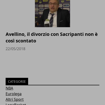
Avellino, il divorzio con Sacripanti non è
così scontato
22/05/2018
CATEGORIE
NBA
Eurolega
Altri Sport
LegaBasket