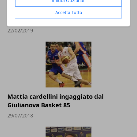
Rifiuta Opzionali
L’Italbasket contro Ungheria e Lituania
alla conquista del pass per i Mondiali in
Accetta Tutto
Cina
22/02/2019
Mattia cardellini ingaggiato dal
Giulianova Basket 85
29/07/2018