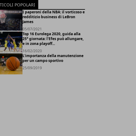
TICOLI POPOLARI
I paperoni della NBA: il vorticoso e
redditizio business di LeBron
James
05/07/2021
Top 16 Eurolega 2020, guida alla
25° giornata: l'Efes può allungare,
e in zona playoff...
16/02/2020
L'importanza della manutenzione
per un campo sportivo
25/09/2019