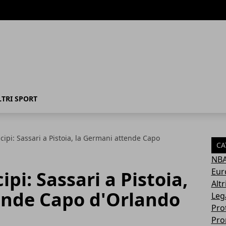
LTRI SPORT
ticipi: Sassari a Pistoia, la Germani attende Capo
CA
NB
Eur
cipi: Sassari a Pistoia,
Altr
ende Capo d'Orlando
Leg
Pro
Pro