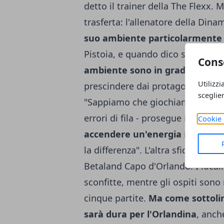
detto il trainer della The Flexx. 
trasferta: l'allenatore della Din
suo ambiente particolarmente 
Pistoia, e quando dico solita int
Cons
ambiente sono in grado di inf
Utilizzi
prescindere dai protagonisti, che
sceglie
"Sappiamo che giochiamo in un 
errori di fila - prosegue il coach
Cookie 
accendere un'energia incredibi
la differenza". L'altra sfida in p
Betaland Capo d'Orlando. I locali
sconfitte, mentre gli ospiti sono 
cinque partite.
Ma come sottolin
sarà dura per l'Orlandina
, anch