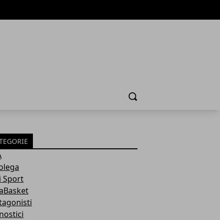
Cerca
TEGORIE
A
olega
i Sport
aBasket
tagonisti
nostici