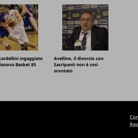
cardellini ingaggiato
Avellino, il divorzio con
lianova Basket 85
Sacripanti non è così
scontato
Con
Re