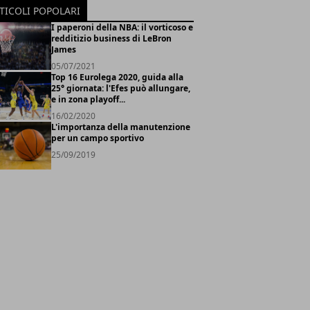
TICOLI POPOLARI
I paperoni della NBA: il vorticoso e
redditizio business di LeBron
James
05/07/2021
Top 16 Eurolega 2020, guida alla
25° giornata: l'Efes può allungare,
e in zona playoff...
16/02/2020
L'importanza della manutenzione
per un campo sportivo
25/09/2019