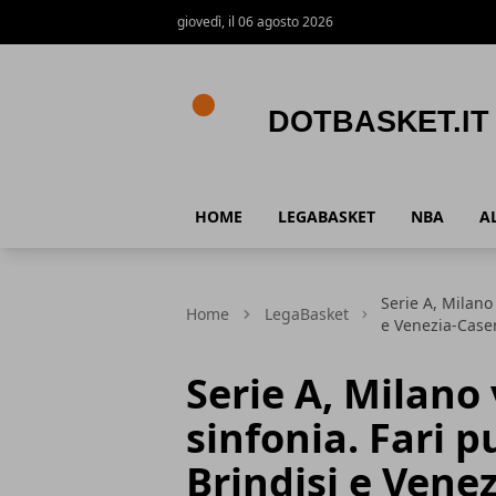
giovedì, il 06 agosto 2026
DotBasket.it
HOME
LEGABASKET
NBA
A
Serie A, Milano 
Home
LegaBasket
e Venezia-Case
Serie A, Milano
sinfonia. Fari p
Brindisi e Vene