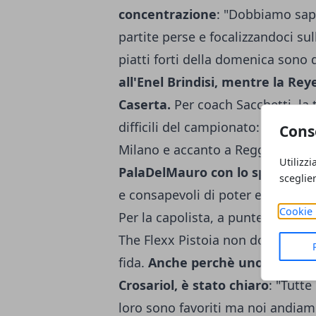
concentrazione
: "Dobbiamo sape
partite perse e focalizzandoci su
piatti forti della domenica sono
all'Enel Brindisi, mentre la Re
Caserta.
Per coach Sacchetti, la 
difficili del campionato: "La Sc
Cons
Milano e accanto a Reggio Emilia
Utilizzi
PalaDelMauro con lo spirito giu
sceglie
e consapevoli di poter e dover an
Cookie 
Per la capolista, a punteggio pie
The Flexx Pistoia non dovrebbe 
fida.
Anche perchè uno degli uom
Crosariol, è stato chiaro
: "Tutte
loro sono favoriti ma noi andiamo