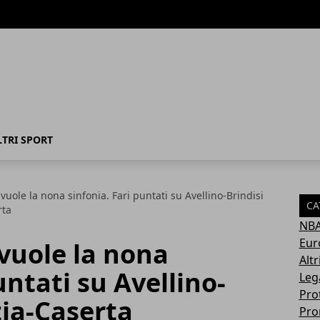
LTRI SPORT
vuole la nona sinfonia. Fari puntati su Avellino-Brindisi
CA
rta
NB
Eur
 vuole la nona
Altr
untati su Avellino-
Leg
Pro
zia-Caserta
Pro