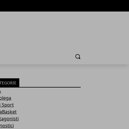
Cerca
TEGORIE
A
olega
i Sport
aBasket
tagonisti
nostici