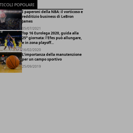
TICOLI POPOLARI
I paperoni della NBA: il vorticoso e
redditizio business di LeBron
James
05/07/2021
Top 16 Eurolega 2020, guida alla
25° giornata: l'Efes può allungare,
e in zona playoff...
16/02/2020
L'importanza della manutenzione
per un campo sportivo
25/09/2019