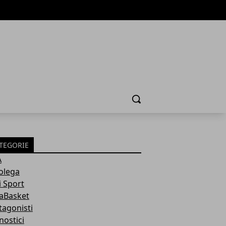
Cerca
TEGORIE
A
olega
i Sport
aBasket
tagonisti
nostici