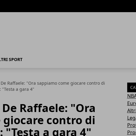
LTRI SPORT
 De Raffaele: "Ora sappiamo come giocare contro di
CA
: "Testa a gara 4"
NB
Eur
 De Raffaele: "Ora
Altr
giocare contro di
Leg
Pro
: "Testa a gara 4"
Pro