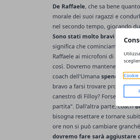
De Raffaele
, che sa bene quant
morale dei suoi ragazzi e condurli
nel secondo tempo, giocando dur
Sono stati molto bravi i ragazzi
Cons
significa che cominciamo a capi
Utilizzi
Raffaele ai microfoni di Sky Spo
sceglie
così. Dovremo mantenere la stessa
Cookie 
coach dell'Umana
spende una pa
bravo a farsi trovare pronto dopo
canestro di Filloy? Forse è stata 
partita". Dall'altra parte, coach
B
bisogna resettare e tornare subit
ore non si può cambiare granché -
dovremo fare sarà aggiustare 