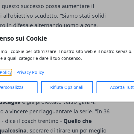
o questo successo possa aumentare il
 all'obiettivo scudetto. "Siamo stati solidi
o in difesa e alternando uomo a zona.
: la seconda vittoria consecutiva con Trento
enso sui Cookie
re come dobbiamo giocare - afferma De
amo i cookie per ottimizzare il nostro sito web e il nostro servizio.
rt - Dopodomani dobbiamo farne un'altra
re a quali categorie dare il tuo consenso.
 voglia di pressare e di attaccare". Il
Policy
|
Privacy Policy
rola anche per Ortner
: "E' stato molto
 essere rimasto fermo diverse partite. Il
Personalizza
Rifiuta Opzionali
Accetta Tut
la chiave per cambiare l’inerzia della
uscaglia
è già proiettato verso gara 4:
o a vincere per riagguantare la serie. "In 36
 dice il coach trentino -
Quello che
qualcosina
, sperare di tirare un po’ meglio