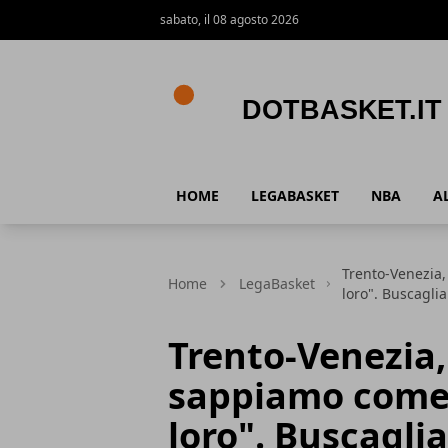
sabato, il 08 agosto 2026
DotBasket.it
HOME
LEGABASKET
NBA
A
Trento-Venezia,
Home
LegaBasket
loro". Buscaglia
Trento-Venezia,
sappiamo come 
loro". Buscaglia