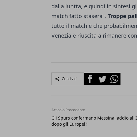
dalla luntta, e quindi in sintesi 
match fatto stasera".
Troppe pal
tutto il match e che probabilment
Venezia è riuscita a rimanere co
Facebook
Twitter
Whatsapp
Condividi
Articolo Precedente
Gli Spurs confermano Messina: addio all'I
dopo gli Europei?