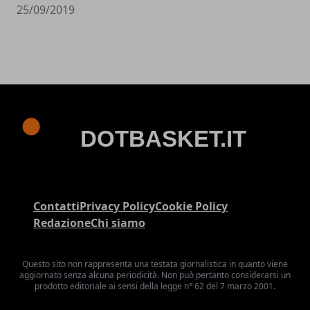
25/09/2019
Contatti
Privacy Policy
Cookie Policy
Redazione
Chi siamo
Questo sito non rappresenta una testata giornalistica in quanto viene
aggiornato senza alcuna periodicità. Non può pertanto considerarsi un
prodotto editoriale ai sensi della legge n° 62 del 7 marzo 2001.