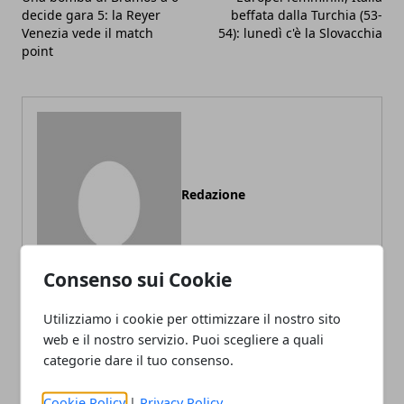
decide gara 5: la Reyer
beffata dalla Turchia (53-
Venezia vede il match
54): lunedì c'è la Slovacchia
point
Redazione
Consenso sui Cookie
Utilizziamo i cookie per ottimizzare il nostro sito
web e il nostro servizio. Puoi scegliere a quali
categorie dare il tuo consenso.
ARTICOLI CORRELATI
Cookie Policy
|
Privacy Policy