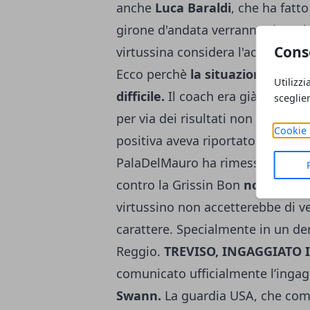
anche
Luca Baraldi
, che ha fatt
girone d'andata verranno tirate l
Cons
virtussina considera l'accesso all
Ecco perchè
la situazione di co
Utilizzi
difficile.
Il coach era già stato m
sceglie
per via dei risultati non proprio 
Cookie 
positiva aveva riportato serenità
PalaDelMauro ha rimesso tutto in
contro la Grissin Bon
non può es
virtussino non accetterebbe di
carattere. Specialmente in un de
Reggio.
TREVISO, INGAGGIATO
comunicato ufficialmente l’ingag
Swann.
La guardia USA, che comp