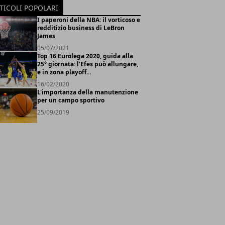
TICOLI POPOLARI
I paperoni della NBA: il vorticoso e
redditizio business di LeBron
James
05/07/2021
Top 16 Eurolega 2020, guida alla
25° giornata: l'Efes può allungare,
e in zona playoff...
16/02/2020
L'importanza della manutenzione
per un campo sportivo
25/09/2019