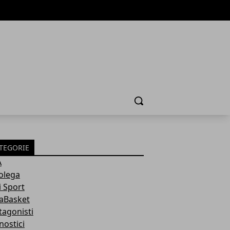
Cerca
TEGORIE
A
olega
i Sport
aBasket
tagonisti
nostici