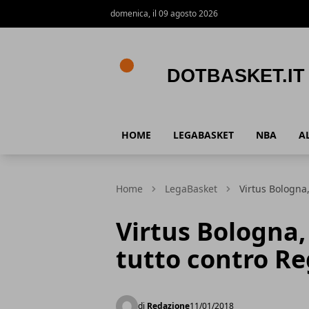
domenica, il 09 agosto 2026
DotBasket.it
HOME
LEGABASKET
NBA
A
Home
LegaBasket
Virtus Bologna,
Virtus Bologna,
tutto contro Re
di
Redazione
11/01/2018