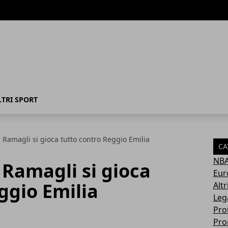
LTRI SPORT
 Ramagli si gioca tutto contro Reggio Emilia
CA
NB
 Ramagli si gioca
Eur
ggio Emilia
Altr
Leg
Pro
Pro