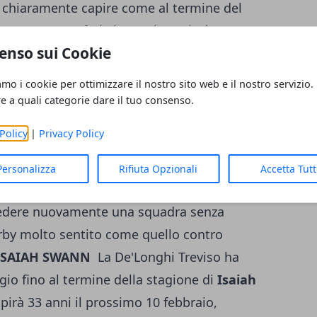
o chiaramente capire come al termine del
e somme. Per farla breve, la società
enso sui Cookie
e Final Eight un obiettivo da non fallire.
ach Ramagli è tornata a farsi piuttosto
amo i cookie per ottimizzare il nostro sito web e il nostro servizio.
esso in discussione qualche settimana fa
re a quali categorie dare il tuo consenso.
esaltanti. In seguito, qualche prestazione
Policy
|
Privacy Policy
 nell'ambiente, ma la dura batosta del
 discussione. Il match di sabato sera
Personalizza
Rifiuta Opzionali
Accetta Tut
sere fallito
, anche perchè il pubblico
 vedere nuovamente una squadra senza
rby molto sentito come quello contro
 ISAIAH SWANN
La De'Longhi Treviso ha
gio fino al termine della stagione di
Isaiah
irà 33 anni il prossimo 10 febbraio,