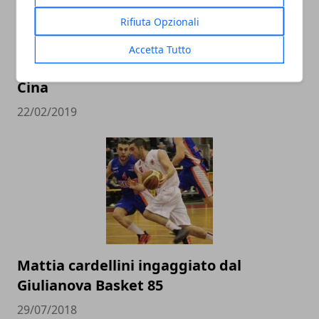
Rifiuta Opzionali
L’Italbasket contro Ungheria e Lituania
Accetta Tutto
alla conquista del pass per i Mondiali in
Cina
22/02/2019
Mattia cardellini ingaggiato dal
Giulianova Basket 85
29/07/2018