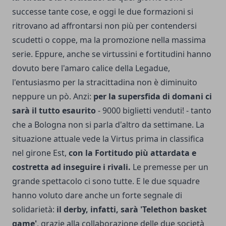
successe tante cose, e oggi le due formazioni si
ritrovano ad affrontarsi non più per contendersi
scudetti o coppe, ma la promozione nella massima
serie. Eppure, anche se virtussini e fortitudini hanno
dovuto bere l'amaro calice della Legadue,
l'entusiasmo per la stracittadina non è diminuito
neppure un pò. Anzi:
per la supersfida di domani ci
sarà il tutto esaurito
- 9000 biglietti venduti! - tanto
che a Bologna non si parla d'altro da settimane. La
situazione attuale vede la Virtus prima in classifica
nel girone Est,
con la Fortitudo più attardata e
costretta ad inseguire i rivali.
Le premesse per un
grande spettacolo ci sono tutte. E le due squadre
hanno voluto dare anche un forte segnale di
solidarietà:
il derby, infatti, sarà 'Telethon basket
game'
, grazie alla collaborazione delle due società