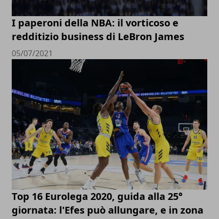
I paperoni della NBA: il vorticoso e
redditizio business di LeBron James
05/07/2021
Top 16 Eurolega 2020, guida alla 25°
giornata: l'Efes può allungare, e in zona