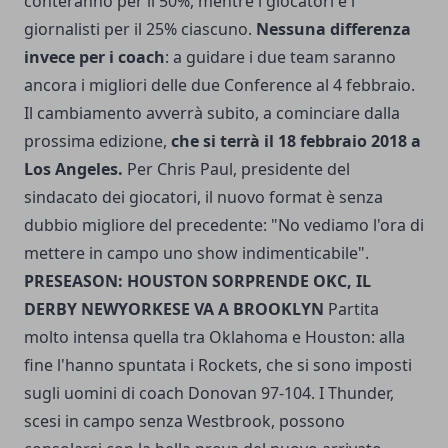
conteranno per il 50%, mentre i giocatori e i
giornalisti per il 25% ciascuno.
Nessuna differenza
invece per i coach
: a guidare i due team saranno
ancora i migliori delle due Conference al 4 febbraio.
Il cambiamento avverrà subito, a cominciare dalla
prossima edizione,
che si terrà il 18 febbraio 2018 a
Los Angeles.
Per Chris Paul, presidente del
sindacato dei giocatori, il nuovo format è senza
dubbio migliore del precedente: "No vediamo l'ora di
mettere in campo uno show indimenticabile".
PRESEASON: HOUSTON SORPRENDE OKC, IL
DERBY NEWYORKESE VA A BROOKLYN
Partita
molto intensa quella tra Oklahoma e Houston: alla
fine l'hanno spuntata i Rockets, che si sono imposti
sugli uomini di coach Donovan 97-104. I Thunder,
scesi in campo senza Westbrook, possono