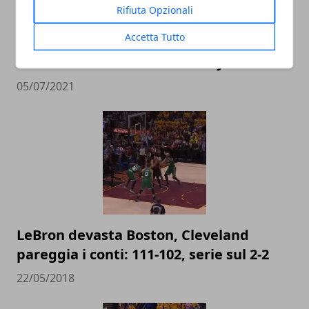
Rifiuta Opzionali
Accetta Tutto
I paperoni della NBA: il vorticoso e
redditizio business di LeBron James
05/07/2021
LeBron devasta Boston, Cleveland
pareggia i conti: 111-102, serie sul 2-2
22/05/2018