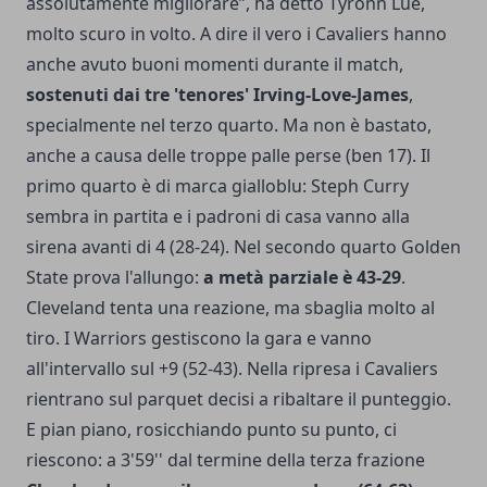
assolutamente migliorare”, ha detto Tyronn Lue,
molto scuro in volto. A dire il vero i Cavaliers hanno
anche avuto buoni momenti durante il match,
sostenuti dai tre 'tenores' Irving-Love-James
,
specialmente nel terzo quarto. Ma non è bastato,
anche a causa delle troppe palle perse (ben 17). Il
primo quarto è di marca gialloblu: Steph Curry
sembra in partita e i padroni di casa vanno alla
sirena avanti di 4 (28-24). Nel secondo quarto Golden
State prova l'allungo:
a metà parziale è 43-29
.
Cleveland tenta una reazione, ma sbaglia molto al
tiro. I Warriors gestiscono la gara e vanno
all'intervallo sul +9 (52-43). Nella ripresa i Cavaliers
rientrano sul parquet decisi a ribaltare il punteggio.
E pian piano, rosicchiando punto su punto, ci
riescono: a 3'59'' dal termine della terza frazione