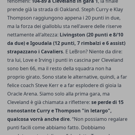
fenomeni:
104-89 a Cleveland in gara 1
, la finale
prende già la strada di Oakland. Steph Curry e Klay
Thompson raggiungono appena i 20 punti in due,
ma la forza dei gialloblu sta nell'avere delle riserve
nettamente all'altezza:
Livingston (20 punti e 8/10
da due) e Igoudala (12 punti, 7 rimbalzi e 6 assist)
strapazzano i Cavaliers
. E LeBron? Niente da dire:
tra lui, Love e Irving i punti in cascina per Cleveland
sono ben 66, ma il resto della squadra non ha
proprio girato. Sono state le alternative, quindi, a far
felice coach Steve Kerr e a far esplodere di gioia la
Oracle Arena. Siamo solo alla prima gara, ma
Cleveland è già chiamata a riflettere:
se perde di 15
nonostante Curry e Thompson "in letargo",
qualcosa vorrà anche dire
. “Non possiamo regalare
punti facili come abbiamo fatto. Dobbiamo