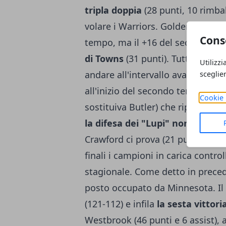
tripla doppia
(28 punti, 10 rimbal
volare i Warriors. Golden State p
Cons
tempo, ma il +16 del secondo qu
di Towns
(31 punti). Tuttavia, g
Utilizzi
andare all'intervallo avanti di 1
sceglie
all'inizio del secondo tempo graz
Cookie 
sostituiva Butler) che riportano gl
la difesa dei "Lupi" non regge g
Crawford ci prova (21 punti), i T'
finali i campioni in carica contr
stagionale. Come detto in preced
posto occupato da Minnesota. I
(121-112) e infila
la sesta vittor
Westbrook (46 punti e 6 assist), 