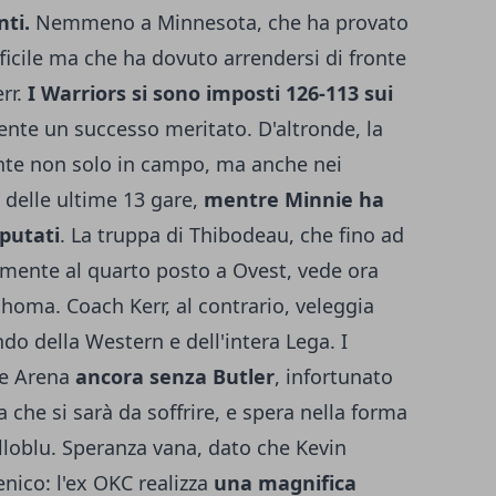
ti.
Nemmeno a Minnesota, che ha provato
ficile ma che ha dovuto arrendersi di fronte
err.
I Warriors si sono imposti 126-113 sui
ente un successo meritato. D'altronde, la
ente non solo in campo, ma anche nei
 delle ultime 13 gare,
mentre Minnie ha
sputati
. La truppa di Thibodeau, che fino ad
amente al quarto posto a Ovest, vede ora
homa. Coach Kerr, al contrario, veleggia
o della Western e dell'intera Lega. I
le Arena
ancora senza Butler
, infortunato
 che si sarà da soffrire, e spera nella forma
lloblu. Speranza vana, dato che Kevin
nico: l'ex OKC realizza
una magnifica