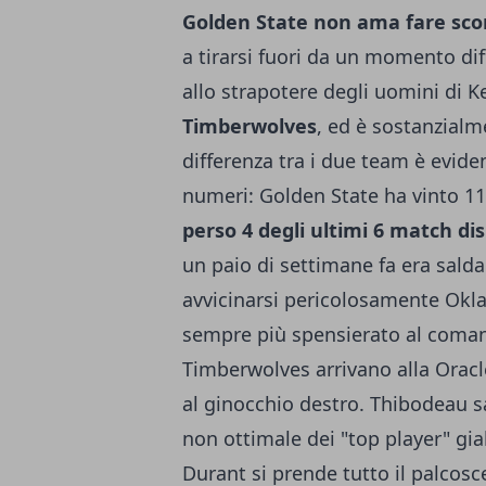
Golden State non ama fare scon
a tirarsi fuori da un momento dif
allo strapotere degli uomini di K
Timberwolves
, ed è sostanzialm
differenza tra i due team è evid
numeri: Golden State ha vinto 11
perso 4 degli ultimi 6 match di
un paio di settimane fa era sald
avvicinarsi pericolosamente Okla
sempre più spensierato al comand
Timberwolves arrivano alla Orac
al ginocchio destro. Thibodeau sa
non ottimale dei "top player" gia
Durant si prende tutto il palcosce