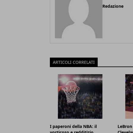
Redazione
ARTICOLI CORRELATI
I paperoni della NBA: il
LeBron 
vorticoso e redditizio
Clevela