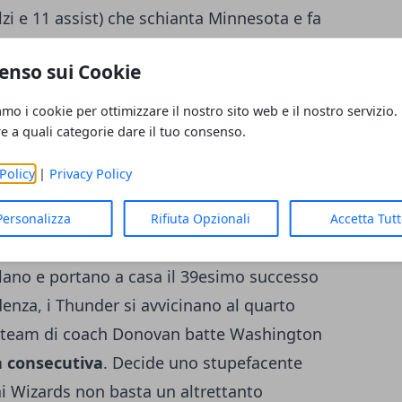
zi e 11 assist) che schianta Minnesota e fa
rova a chiudere la pratica già nel primo
enso sui Cookie
arto viene ben presto ridotto
dalle giocate
li uomini di Kerr riescono comunque ad
amo i cookie per ottimizzare il nostro sito web e il nostro servizio.
2 lunghezze. Minnesota ha un sussulto
re a quali categorie dare il tuo consenso.
ie alle bombe da fuori di Bjelica (che
Policy
|
Privacy Policy
i ospiti a soli 5 punti. L'illusione dura poco:
li attacchi di KD e degli Splash Brothers.
Personalizza
Rifiuta Opzionali
Accetta Tut
Wolves risalgono fino al -6, ma nelle battute
ollano e portano a casa il 39esimo successo
enza, i Thunder si avvicinano al quarto
l team di coach Donovan batte Washington
ia consecutiva
. Decide uno stupefacente
ai Wizards non basta un altrettanto