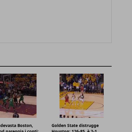
devasta Boston,
Golden State distrugge
nd pareggia i conti:
Houston: 126-85, è 2-1