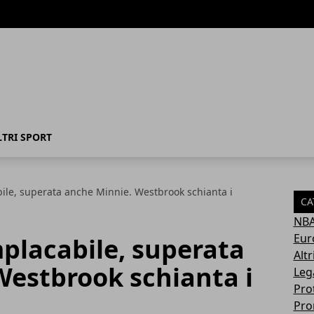
LTRI SPORT
ile, superata anche Minnie. Westbrook schianta i
CA
NB
Eur
placabile, superata
Altr
Westbrook schianta i
Leg
Pro
Pro