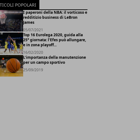
TICOLI POPOLARI
I paperoni della NBA: il vorticoso e
redditizio business di LeBron
James
05/07/2021
Top 16 Eurolega 2020, guida alla
25° giornata: l'Efes può allungare,
e in zona playoff...
16/02/2020
L'importanza della manutenzione
per un campo sportivo
25/09/2019