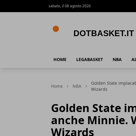
sabato, il 08 agosto 2026
DotBasket.it
HOME
LEGABASKET
NBA
A
Golden State implacab
Home
NBA
Wizards
Golden State im
anche Minnie. 
Wizards