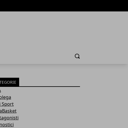
Cerca
TEGORIE
A
olega
i Sport
aBasket
tagonisti
nostici