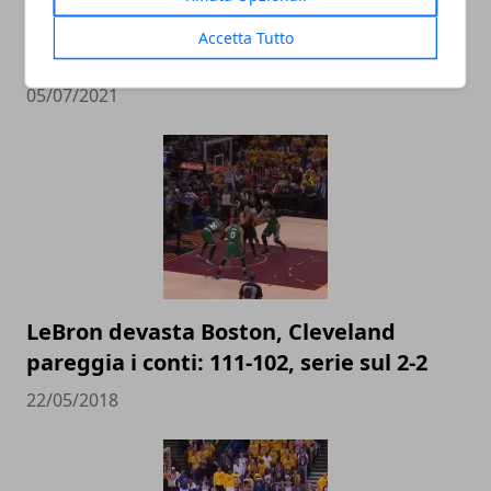
I paperoni della NBA: il vorticoso e
Accetta Tutto
redditizio business di LeBron James
05/07/2021
LeBron devasta Boston, Cleveland
pareggia i conti: 111-102, serie sul 2-2
22/05/2018