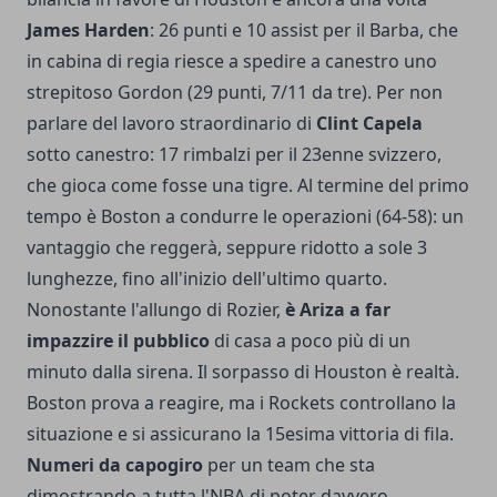
James Harden
: 26 punti e 10 assist per il Barba, che
in cabina di regia riesce a spedire a canestro uno
strepitoso Gordon (29 punti, 7/11 da tre). Per non
parlare del lavoro straordinario di
Clint Capela
sotto canestro: 17 rimbalzi per il 23enne svizzero,
che gioca come fosse una tigre. Al termine del primo
tempo è Boston a condurre le operazioni (64-58): un
vantaggio che reggerà, seppure ridotto a sole 3
lunghezze, fino all'inizio dell'ultimo quarto.
Nonostante l'allungo di Rozier,
è Ariza a far
impazzire il pubblico
di casa a poco più di un
minuto dalla sirena. Il sorpasso di Houston è realtà.
Boston prova a reagire, ma i Rockets controllano la
situazione e si assicurano la 15esima vittoria di fila.
Numeri da capogiro
per un team che sta
dimostrando a tutta l'NBA di poter davvero