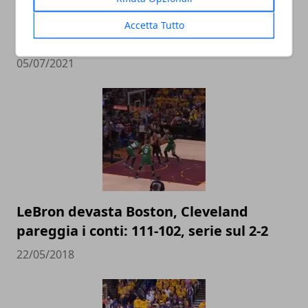
I paperoni della NBA: il vorticoso e
Accetta Tutto
redditizio business di LeBron James
05/07/2021
LeBron devasta Boston, Cleveland
pareggia i conti: 111-102, serie sul 2-2
22/05/2018