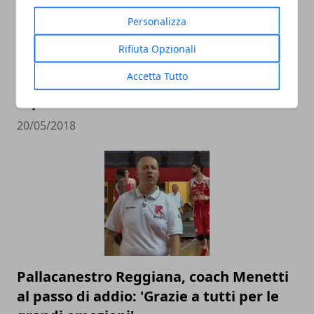
Personalizza
Rifiuta Opzionali
Pistoia Basket 2000: annunciato il
Accetta Tutto
divorzio ufficiale da coach Vincenzo
Esposito
20/05/2018
Pallacanestro Reggiana, coach Menetti
al passo di addio: 'Grazie a tutti per le