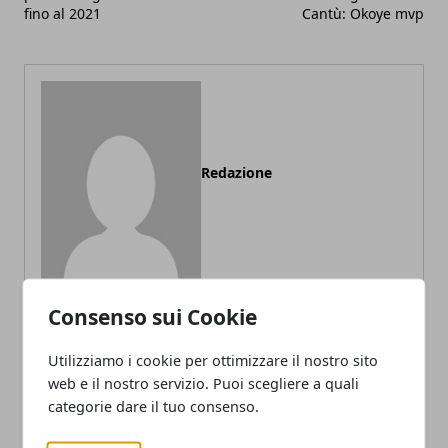
fino al 2021
Cantù: Okoye mvp
Redazione
Consenso sui Cookie
Utilizziamo i cookie per ottimizzare il nostro sito
ARTICOLI CORRELATI
web e il nostro servizio. Puoi scegliere a quali
categorie dare il tuo consenso.