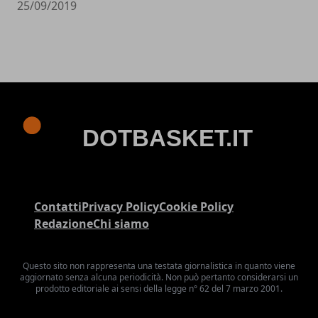
25/09/2019
Contatti
Privacy Policy
Cookie Policy
Redazione
Chi siamo
Questo sito non rappresenta una testata giornalistica in quanto viene
aggiornato senza alcuna periodicità. Non può pertanto considerarsi un
prodotto editoriale ai sensi della legge n° 62 del 7 marzo 2001.