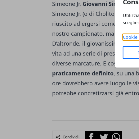
Cons
Simeone Jr.
Giovanni Simeone
, 
Simeone Jr. (o di Cholito, in onor
Utilizzi
sceglie
riuscito ad ergersi come uno fra 
nostro campionato, ma dell’inter
Cookie 
D’altronde, il giovanissimo attac
vita ad una serie di prestazioni
diverse marcature. E così, il suo
praticamente definito
, su una b
ore dovrebbero avere luogo le vi
potrebbe concretizzarsi già entro
Facebook
Twitter
Whatsapp
Condividi