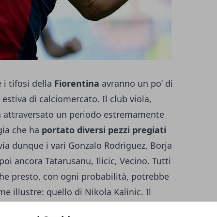
i tifosi della
Fiorentina
avranno un po’ di
estiva di calciomercato. Il club viola,
va attraversato un periodo estremamente
gia che ha
portato diversi pezzi pregiati
 via dunque i vari Gonzalo Rodriguez, Borja
oi ancora Tatarusanu, Ilicic, Vecino. Tutti
 che presto, con ogni probabilità, potrebbe
me illustre: quello di
Nikola Kalinic
. Il
stituito da un erede più che degno: