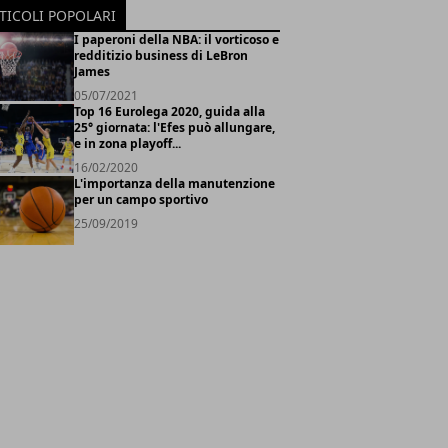
TICOLI POPOLARI
I paperoni della NBA: il vorticoso e
redditizio business di LeBron
James
05/07/2021
Top 16 Eurolega 2020, guida alla
25° giornata: l'Efes può allungare,
e in zona playoff...
16/02/2020
L'importanza della manutenzione
per un campo sportivo
25/09/2019