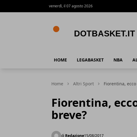
venerdì, il 07 agosto 2026
DotBasket.it
HOME
LEGABASKET
NBA
A
Home
Altri Sport
Fiorentina, ecco
Fiorentina, ecco
breve?
di
Redazione
15/08/2017