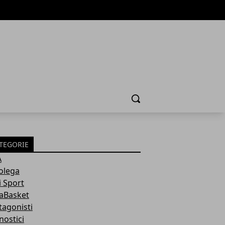
Cerca
TEGORIE
A
olega
i Sport
aBasket
tagonisti
nostici