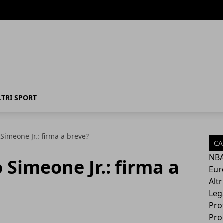
LTRI SPORT
 Simeone Jr.: firma a breve?
CA
NB
 Simeone Jr.: firma a
Eur
Altr
Leg
Pro
Pro