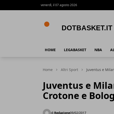
venerdì, il 07 agosto 2026
DotBasket.it
HOME
LEGABASKET
NBA
A
Home
Altri Sport
Juventus e Mila
Juventus e Mila
Crotone e Bolo
di
Redazione
09/02/2017