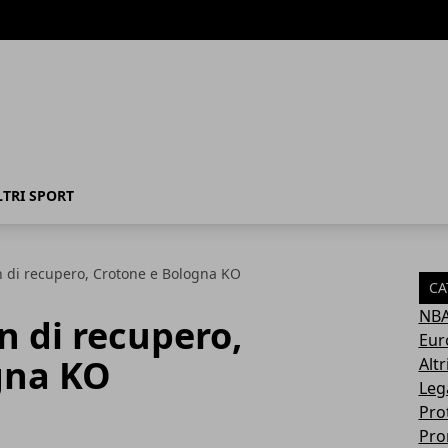
LTRI SPORT
n di recupero, Crotone e Bologna KO
CA
NB
n di recupero,
Eur
gna KO
Altr
Leg
Pro
Pro