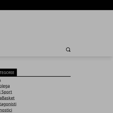
Cerca
TEGORIE
A
olega
i Sport
aBasket
tagonisti
nostici