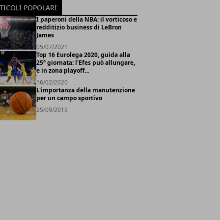
TICOLI POPOLARI
I paperoni della NBA: il vorticoso e
redditizio business di LeBron
James
05/07/2021
Top 16 Eurolega 2020, guida alla
25° giornata: l'Efes può allungare,
e in zona playoff...
16/02/2020
L'importanza della manutenzione
per un campo sportivo
25/09/2019