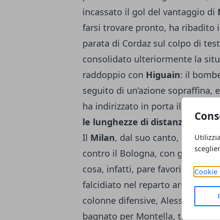
incassato il gol del vantaggio di
farsi trovare pronto, ha ribadito i
parata di Cordaz sul colpo di te
consolidato ulteriormente la situ
raddoppio con
Higuain
: il bomb
seguito di un’azione sopraffina, e
ha indirizzato in porta il pallon
Cons
le lunghezze di distanza fra i 
Il
Milan
, dal suo canto, ha dato 
Utilizzi
sceglie
contro il Bologna, con gli emilian
cosa, infatti, pare favorire gli uo
Cookie 
falcidiato nel reparto arretrato
, 
colonne difensive, Alessio
Romagn
bagnato per Montella, tanto che p