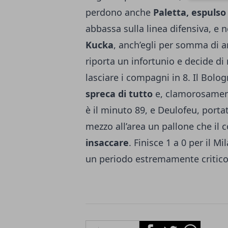
perdono anche
Paletta, espuls
abbassa sulla linea difensiva, e
Kucka
, anch’egli per somma di 
riporta un infortunio e decide d
lasciare i compagni in 8. Il Bolo
spreca di tutto
e, clamorosamente
è il minuto 89, e Deulofeu, porta
mezzo all’area un pallone che il
insaccare
. Finisce 1 a 0 per il M
un periodo estremamente critico
Facebook
Twitter
Whatsapp