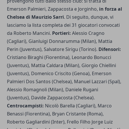
provengono tutti dallo stesso club: si tratta di
Emerson Palmieri, Zappacosta e Jorginho,
in forza al
Chelsea di Maurizio Sarri
. Di seguito, dunque, vi
lasciamo la lista completa dei 31 giocatori convocati
da Roberto Mancini.
Portieri:
Alessio Cragno
(Cagliari), Gianluigi Donnarumma (Milan), Mattia
Perin (Juventus), Salvatore Sirigu (Torino).
Difensori:
Cristiano Biraghi (Fiorentina), Leonardo Bonucci
(Juventus), Mattia Caldara (Milan), Giorgio Chiellini
(Juventus), Domenico Criscito (Genoa), Emerson
Palmieri Dos Santos (Chelsea), Manuel Lazzari (Spal),
Alessio Romagnoli (Milan), Daniele Rugani
(Juventus), Davide Zappacosta (Chelsea).
Centrocampisti:
Nicolò Barella (Cagliari), Marco
Benassi (Fiorentina), Bryan Cristante (Roma),
Roberto Gagliardini (Inter), Frello Filho Jorge Luiz