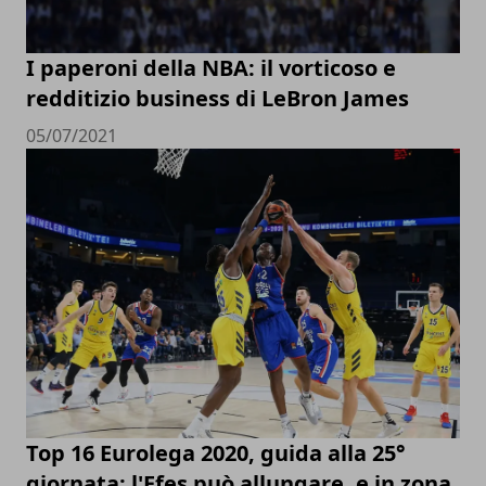
I paperoni della NBA: il vorticoso e
redditizio business di LeBron James
05/07/2021
Top 16 Eurolega 2020, guida alla 25°
giornata: l'Efes può allungare, e in zona