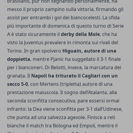
brasiliano, pur non segnando personalmente, ha
messo il proprio zampino sulla vittoria, firmando gli
assist per entrambi i gol dei biancocelesti. La sfida
più importante di domenica di questo turno di Serie
A è stato sicuramente il
derby della Mole
, che ha
visto la Juventus prevalere in rimonta sui rivali del
Torino. In gran spolvero
Higuain, autore di una
doppietta
, mentre Pjanic ha suggellato il 3-1 finale
per i bianconeri. Di Belotti, invece, la marcatura dei
granata. Il
Napoli ha triturato il Cagliari con un
secco 5-0
, con Mertens (tripletta) autore di una
prestazione maiuscola. Il sogno dell’Atalanta, alla
seconda sconfitta consecutiva, pare essersi ormai
infranto: la Dea viene sconfitta per 3-1 dall’Udinese,
che punta ad una salvezza agevole. Finisce a reti
bianche il match tra Bologna ed Empoli, mentre il