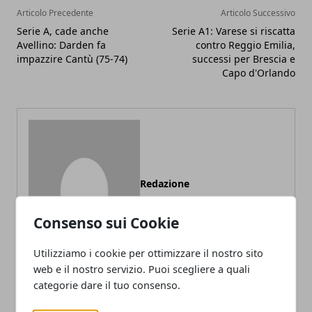
Articolo Precedente
Articolo Successivo
Serie A, cade anche
Serie A1: Varese si riscatta
Avellino: Darden fa
contro Reggio Emilia,
impazzire Cantù (75-74)
successi per Brescia e
Capo d'Orlando
Redazione
Consenso sui Cookie
Utilizziamo i cookie per ottimizzare il nostro sito
web e il nostro servizio. Puoi scegliere a quali
categorie dare il tuo consenso.