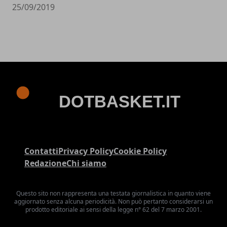
25/09/2019
Contatti
Privacy Policy
Cookie Policy
Redazione
Chi siamo
Questo sito non rappresenta una testata giornalistica in quanto viene
aggiornato senza alcuna periodicità. Non può pertanto considerarsi un
prodotto editoriale ai sensi della legge n° 62 del 7 marzo 2001.