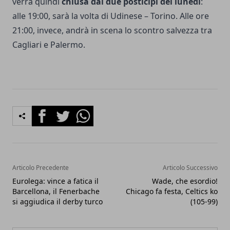
verrà quindi
chiusa dai due posticipi del lunedì
:
alle 19:00, sarà la volta di Udinese – Torino. Alle ore
21:00, invece, andrà in scena lo scontro salvezza tra
Cagliari e Palermo.
Facebook
Twitter
Whatsapp
Articolo Precedente
Articolo Successivo
Eurolega: vince a fatica il
Wade, che esordio!
Barcellona, il Fenerbache
Chicago fa festa, Celtics ko
si aggiudica il derby turco
(105-99)