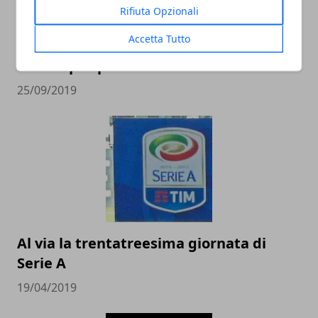
Rifiuta Opzionali
Accetta Tutto
L'importanza della manutenzione per
un campo sportivo
25/09/2019
Al via la trentatreesima giornata di
Serie A
19/04/2019