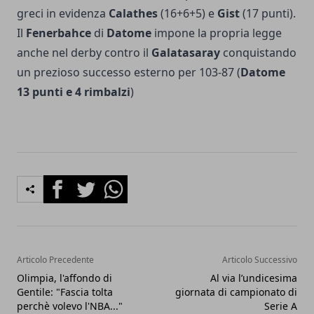
greci in evidenza
Calathes
(16+6+5) e
Gist
(17 punti).
Il
Fenerbahce
di
Datome
impone la propria legge
anche nel derby contro il
Galatasaray
conquistando
un prezioso successo esterno per 103-87 (
Datome
13 punti e 4 rimbalzi
)
Facebook
Twitter
Whatsapp
Articolo Precedente
Articolo Successivo
Olimpia, l'affondo di
Al via l’undicesima
Gentile: "Fascia tolta
giornata di campionato di
perchè volevo l'NBA..."
Serie A