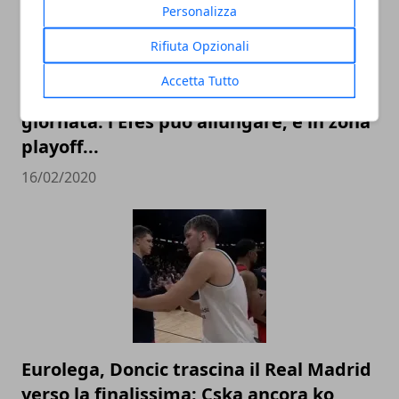
Personalizza
Rifiuta Opzionali
Accetta Tutto
Top 16 Eurolega 2020, guida alla 25°
giornata: l'Efes può allungare, e in zona
playoff...
16/02/2020
Eurolega, Doncic trascina il Real Madrid
verso la finalissima: Cska ancora ko