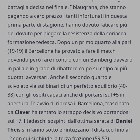
battaglia decisa nel finale. I blaugrana, che stanno
pagando a caro prezzo i tanti infortunati in questa
prima parte di stagione, hanno dovuto faticare più
del dovuto per piegare la resistenza della coriacea
formazione tedesca. Dopo un primo quarto alla pari
(19-19) il Barcellona ha provato a fare il match
dovendo però fare i contro con un Bamberg davvero
in palla e in grado di ribattere colpo su colpo ai più
quotati avversari. Anche il secondo quarto è
scivolato via sui binari di un perfetto equilibrio (40-
38) con gli ospiti capaci anche di portarsi sul +5 in
apertura. In avvio di ripresa il Barcellona, trascinato
da
Claver
ha tentato lo strappo decisivo portandosi
sul +7. I tedeschi sospinti dall'ottima serata di
Daniel
Theis
si rifanno sotto e rintuzzano il distacco fino al
-2 con cui si chiude la terza frazione (59-57).