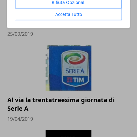
Rifiuta Opzionali
L'importanza della manutenzione per
Accetta Tutto
un campo sportivo
25/09/2019
Al via la trentatreesima giornata di
Serie A
19/04/2019