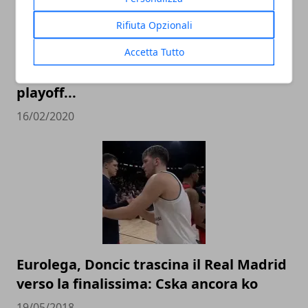
Rifiuta Opzionali
Top 16 Eurolega 2020, guida alla 25°
Accetta Tutto
giornata: l'Efes può allungare, e in zona
playoff...
16/02/2020
Eurolega, Doncic trascina il Real Madrid
verso la finalissima: Cska ancora ko
19/05/2018