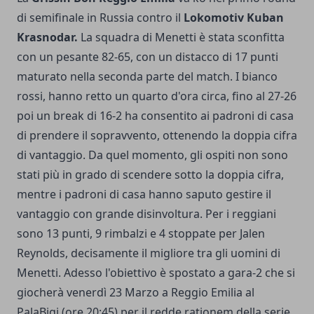
di semifinale in Russia contro il
Lokomotiv Kuban
Krasnodar.
La squadra di Menetti è stata sconfitta
con un pesante 82-65, con un distacco di 17 punti
maturato nella seconda parte del match. I bianco
rossi, hanno retto un quarto d'ora circa, fino al 27-26
poi un break di 16-2 ha consentito ai padroni di casa
di prendere il sopravvento, ottenendo la doppia cifra
di vantaggio. Da quel momento, gli ospiti non sono
stati più in grado di scendere sotto la doppia cifra,
mentre i padroni di casa hanno saputo gestire il
vantaggio con grande disinvoltura. Per i reggiani
sono 13 punti, 9 rimbalzi e 4 stoppate per Jalen
Reynolds, decisamente il migliore tra gli uomini di
Menetti. Adesso l'obiettivo è spostato a gara-2 che si
giocherà venerdì 23 Marzo a Reggio Emilia al
PalaBigi (ore 20:45) per il redde rationem della serie.