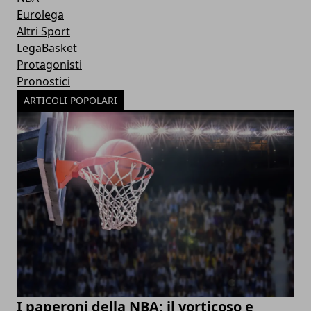
Eurolega
Altri Sport
LegaBasket
Protagonisti
Pronostici
ARTICOLI POPOLARI
I paperoni della NBA: il vorticoso e