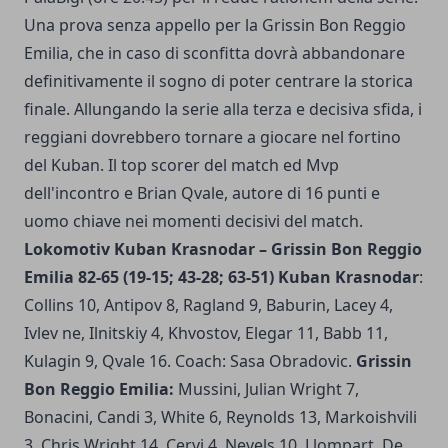
Una prova senza appello per la Grissin Bon Reggio
Emilia, che in caso di sconfitta dovrà abbandonare
definitivamente il sogno di poter centrare la storica
finale. Allungando la serie alla terza e decisiva sfida, i
reggiani dovrebbero tornare a giocare nel fortino
del Kuban. Il top scorer del match ed Mvp
dell'incontro e Brian Qvale, autore di 16 punti e
uomo chiave nei momenti decisivi del match.
Lokomotiv Kuban Krasnodar – Grissin Bon Reggio
Emilia 82-65 (19-15; 43-28; 63-51)
Kuban Krasnodar
:
Collins 10, Antipov 8, Ragland 9, Baburin, Lacey 4,
Ivlev ne, Ilnitskiy 4, Khvostov, Elegar 11, Babb 11,
Kulagin 9, Qvale 16. Coach: Sasa Obradovic.
Grissin
Bon Reggio Emilia:
Mussini, Julian Wright 7,
Bonacini, Candi 3, White 6, Reynolds 13, Markoishvili
3, Chris Wright 14, Cervi 4, Nevels 10, Llompart, De