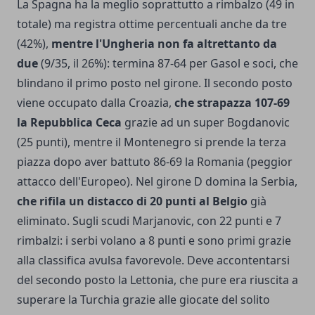
La Spagna ha la meglio soprattutto a rimbalzo (49 in
totale) ma registra ottime percentuali anche da tre
(42%),
mentre l'Ungheria non fa altrettanto da
due
(9/35, il 26%): termina 87-64 per Gasol e soci, che
blindano il primo posto nel girone. Il secondo posto
viene occupato dalla Croazia,
che strapazza 107-69
la Repubblica Ceca
grazie ad un super Bogdanovic
(25 punti), mentre il Montenegro si prende la terza
piazza dopo aver battuto 86-69 la Romania (peggior
attacco dell'Europeo). Nel girone D domina la Serbia,
che rifila un distacco di 20 punti al Belgio
già
eliminato. Sugli scudi Marjanovic, con 22 punti e 7
rimbalzi: i serbi volano a 8 punti e sono primi grazie
alla classifica avulsa favorevole. Deve accontentarsi
del secondo posto la Lettonia, che pure era riuscita a
superare la Turchia grazie alle giocate del solito