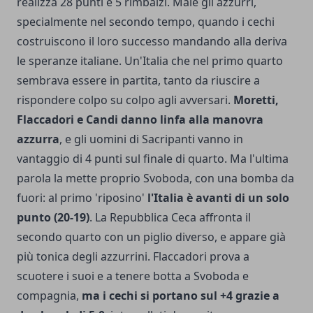
realizza 28 punti e 5 rimbalzi. Male gli azzurri,
specialmente nel secondo tempo, quando i cechi
costruiscono il loro successo mandando alla deriva
le speranze italiane. Un'Italia che nel primo quarto
sembrava essere in partita, tanto da riuscire a
rispondere colpo su colpo agli avversari.
Moretti,
Flaccadori e Candi danno linfa alla manovra
azzurra
, e gli uomini di Sacripanti vanno in
vantaggio di 4 punti sul finale di quarto. Ma l'ultima
parola la mette proprio Svoboda, con una bomba da
fuori: al primo 'riposino'
l'Italia è avanti di un solo
punto (20-19)
. La Repubblica Ceca affronta il
secondo quarto con un piglio diverso, e appare già
più tonica degli azzurrini. Flaccadori prova a
scuotere i suoi e a tenere botta a Svoboda e
compagnia,
ma i cechi si portano sul +4 grazie a