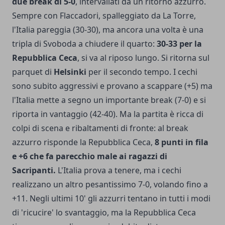
due break di 5-0
, intervallati da un ritorno azzurro.
Sempre con Flaccadori, spalleggiato da La Torre,
l'Italia pareggia (30-30), ma ancora una volta è una
tripla di Svoboda a chiudere il quarto:
30-33 per la
Repubblica Ceca
, si va al riposo lungo. Si ritorna sul
parquet di
Helsinki
per il secondo tempo. I cechi
sono subito aggressivi e provano a scappare (+5) ma
l'Italia mette a segno un importante break (7-0) e si
riporta in vantaggio (42-40). Ma la partita è ricca di
colpi di scena e ribaltamenti di fronte: al break
azzurro risponde la Repubblica Ceca,
8 punti in fila
e +6 che fa parecchio male ai ragazzi di
Sacripanti.
L'Italia prova a tenere, ma i cechi
realizzano un altro pesantissimo 7-0, volando fino a
+11. Negli ultimi 10' gli azzurri tentano in tutti i modi
di 'ricucire' lo svantaggio, ma la Repubblica Ceca