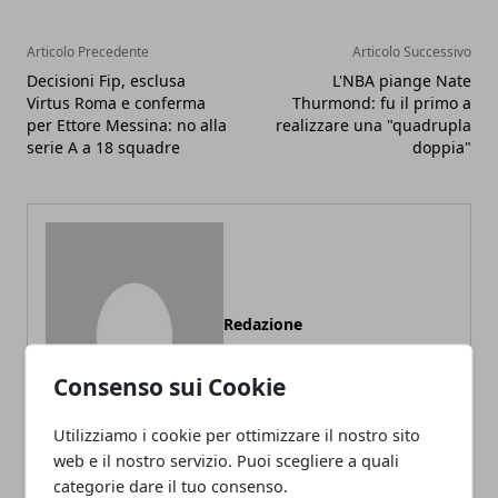
Articolo Precedente
Articolo Successivo
Decisioni Fip, esclusa
L'NBA piange Nate
Virtus Roma e conferma
Thurmond: fu il primo a
per Ettore Messina: no alla
realizzare una "quadrupla
serie A a 18 squadre
doppia"
Redazione
Consenso sui Cookie
Utilizziamo i cookie per ottimizzare il nostro sito
web e il nostro servizio. Puoi scegliere a quali
categorie dare il tuo consenso.