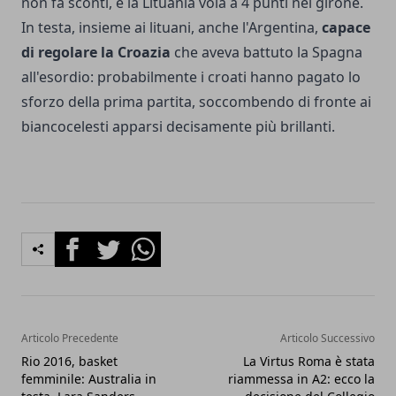
non fa sconti, e la Lituania vola a 4 punti nel girone.
In testa, insieme ai lituani, anche l'Argentina,
capace
di regolare la Croazia
che aveva battuto la Spagna
all'esordio: probabilmente i croati hanno pagato lo
sforzo della prima partita, soccombendo di fronte ai
biancocelesti apparsi decisamente più brillanti.
Facebook
Twitter
Whatsapp
Articolo Precedente
Articolo Successivo
Rio 2016, basket
La Virtus Roma è stata
femminile: Australia in
riammessa in A2: ecco la