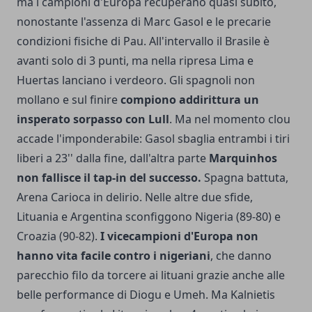
ma i campioni d'Europa recuperano quasi subito,
nonostante l'assenza di Marc Gasol e le precarie
condizioni fisiche di Pau. All'intervallo il Brasile è
avanti solo di 3 punti, ma nella ripresa Lima e
Huertas lanciano i verdeoro. Gli spagnoli non
mollano e sul finire
compiono addirittura un
insperato sorpasso con Lull
. Ma nel momento clou
accade l'imponderabile: Gasol sbaglia entrambi i tiri
liberi a 23'' dalla fine, dall'altra parte
Marquinhos
non fallisce il tap-in del successo.
Spagna battuta,
Arena Carioca in delirio. Nelle altre due sfide,
Lituania e Argentina sconfiggono Nigeria (89-80) e
Croazia (90-82).
I vicecampioni d'Europa non
hanno vita facile contro i nigeriani
, che danno
parecchio filo da torcere ai lituani grazie anche alle
belle performance di Diogu e Umeh. Ma Kalnietis