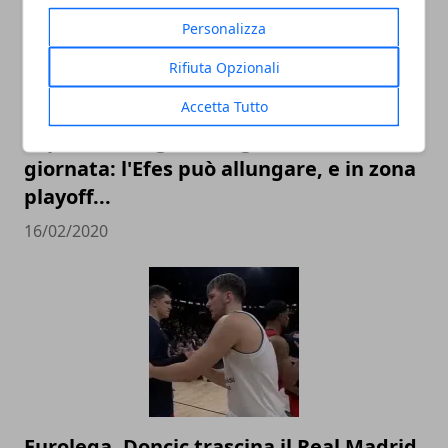
Personalizza
Rifiuta Opzionali
Accetta Tutto
Top 16 Eurolega 2020, guida alla 25°
giornata: l'Efes può allungare, e in zona
playoff...
16/02/2020
Eurolega, Doncic trascina il Real Madrid