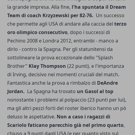
la grande impresa. Alla fine,
l'ha spuntata il Dream
Team di coach Krzyzewski per 82-76.
Un successo
che permette agli USA di andare alla caccia del
terzo
oro olimpico consecutivo
, dopo i successi di
Pechino 2008 e Londra 2012, entrambi - manco a
dirlo - contro la Spagna. Per gli statunitensi da
sottolineare la prova eccezionale dello "Splash
Brother"
Klay Thompson
(22 punti), e l'importanza
di Irving, decisivo nei momenti cruciali del match.
Fantastica anche la prova a rimbalzo di
DeAndre
Jordan.
La Spagna ha trovato
un Gasol al top
nonostante i problemi al polpaccio (23 punti per lui),
ma gli altri pezzi forti del roster iberico hanno un pò
deluso le aspettative.
Non a caso i ragazzi di
Scariolo faticano parecchio già nel primo quarto
,
chiuso a 9 punti dagli USA (e per quanto visto sul