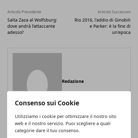
Articolo Precedente
Articolo Successivo
Salta Zaza al Wolfsburg:
Rio 2016, l'addio di Ginobili
dove andrà l’attaccante
e Parker: è la fine di
adesso?
un'epoca
Redazione
Consenso sui Cookie
Utilizziamo i cookie per ottimizzare il nostro sito
web e il nostro servizio. Puoi scegliere a quali
categorie dare il tuo consenso.