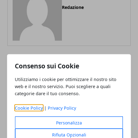
Redazione
Consenso sui Cookie
ARTICOLI CORRELATI
Utilizziamo i cookie per ottimizzare il nostro sito
web e il nostro servizio. Puoi scegliere a quali
categorie dare il tuo consenso.
Cookie Policy
|
Privacy Policy
Personalizza
L’Italbasket contro Ungheria e Lituania
Rifiuta Opzionali