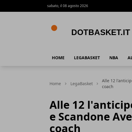
sabato, il 08 agosto 2026
DotBasket.it
HOME
LEGABASKET
NBA
A
Alle 12 l'antic
Home
LegaBasket
coach
Alle 12 l'antici
e Scandone Avel
coach