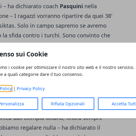
li – ha dichiarato coach
Pasquini
nella
e – I ragazzi vorranno ripartire da quei 38'
Besiktas. Solo in campo sapremo se avremo
la sfida contro i turchi. Sono convinto che
enso sui Cookie
renza stampa
amo i cookie per ottimizzare il nostro sito web e il nostro servizio.
re a quali categorie dare il tuo consenso.
in cinque incontri in Europa è davvero un
Policy
|
Privacy Policy
 fiducia per il prosieguo della stagione. La
Personalizza
Rifiuta Opzionali
Accetta Tut
guire la striscia di risultati positivi anche
ifica dall'Olimpia Milano, finora sempre
biamo regalare nulla – ha dichiarato il