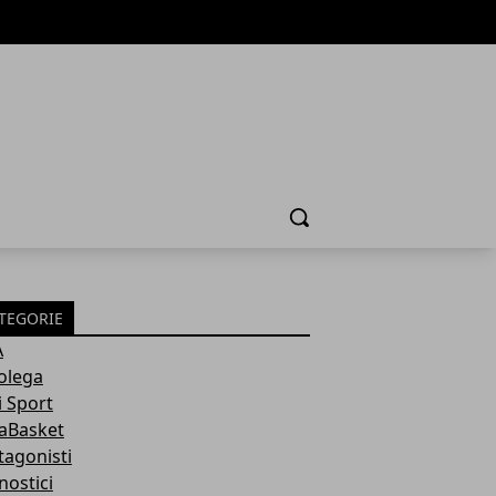
Cerca
TEGORIE
A
olega
i Sport
aBasket
tagonisti
nostici