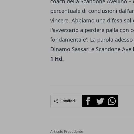
coach della Scandone Avellino – 
percentuale di conclusioni dall'a
vincere. Abbiamo una difesa sol
l'avversario a perdere palla con
fondamentale'. La parola adesso p
Dinamo Sassari e Scandone Avell
1 Hd.
Facebook
Twitter
Whatsapp
Condividi
Articolo Precedente