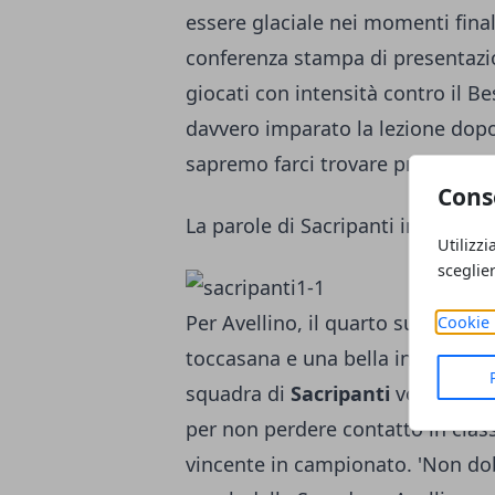
essere glaciale nei momenti fina
conferenza stampa di presentazion
giocati con intensità contro il 
davvero imparato la lezione dopo 
sapremo farci trovare pronti'.
Cons
La parole di Sacripanti in confe
Utilizzi
sceglie
Per Avellino, il quarto successo 
Cookie 
toccasana e una bella iniezione di
squadra di
Sacripanti
vorrà prose
per non perdere contatto in class
vincente in campionato. 'Non dob