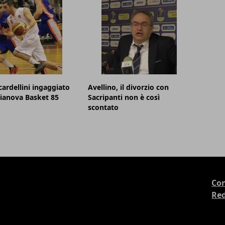
cardellini ingaggiato
Avellino, il divorzio con
lianova Basket 85
Sacripanti non è così
scontato
Con
Re