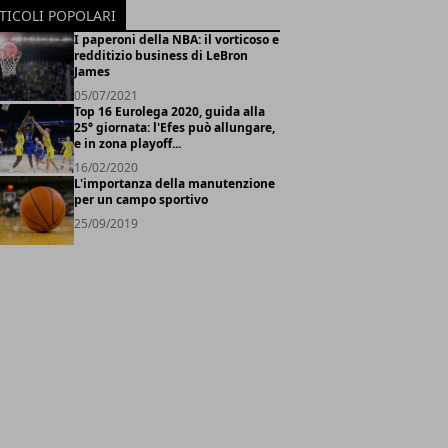
TICOLI POPOLARI
I paperoni della NBA: il vorticoso e
redditizio business di LeBron
James
05/07/2021
Top 16 Eurolega 2020, guida alla
25° giornata: l'Efes può allungare,
e in zona playoff...
16/02/2020
L'importanza della manutenzione
per un campo sportivo
25/09/2019