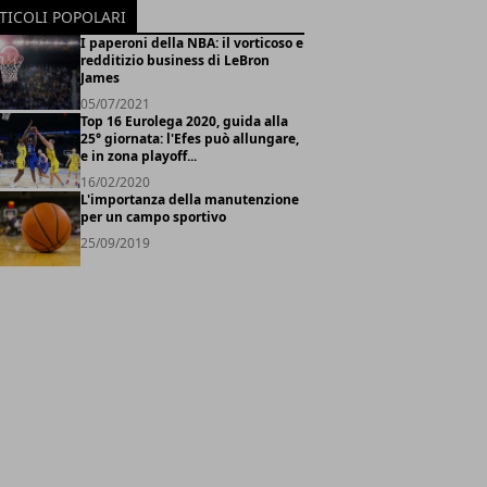
TICOLI POPOLARI
I paperoni della NBA: il vorticoso e
redditizio business di LeBron
James
05/07/2021
Top 16 Eurolega 2020, guida alla
25° giornata: l'Efes può allungare,
e in zona playoff...
16/02/2020
L'importanza della manutenzione
per un campo sportivo
25/09/2019