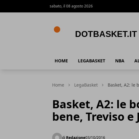
sabato, il 08 agosto 2026
DotBasket.it
HOME
LEGABASKET
NBA
A
Home
LegaBasket
Basket, A2: le 
Basket, A2: le 
bene, Treviso e 
di
Redazione
03/10/2016