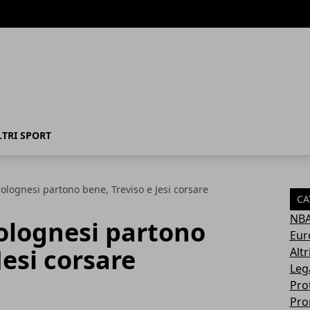
LTRI SPORT
bolognesi partono bene, Treviso e Jesi corsare
CA
NB
bolognesi partono
Eur
Jesi corsare
Altr
Leg
Pro
Pro