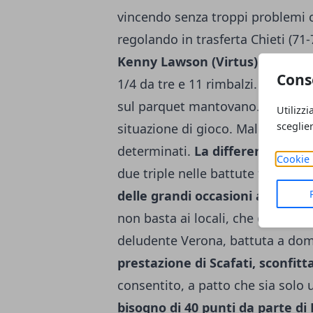
vincendo senza troppi problemi con
regolando in trasferta Chieti (71-
Kenny Lawson (Virtus)
che ha re
Cons
1/4 da tre e 11 rimbalzi. Grande 
sul parquet mantovano. Ottimi gli
Utilizzi
sceglie
situazione di gioco. Male i padro
determinati.
La differenza, poi,
Cookie 
due triple nelle battute finali c
delle grandi occasioni a Trieste
non basta ai locali, che cadono 
deludente Verona, battuta a dom
prestazione di Scafati, sconfitta
consentito, a patto che sia solo 
bisogno di 40 punti da parte di