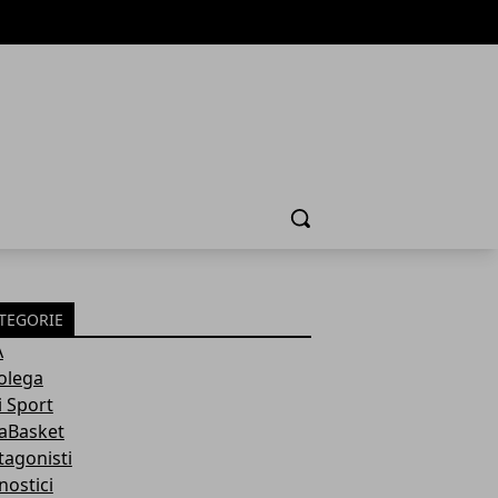
Cerca
TEGORIE
A
olega
i Sport
aBasket
tagonisti
nostici