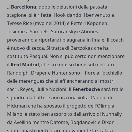
Il
Barcellona
, dopo le delusioni della passata
stagione, si è rifatta il look dando il benvenuto a
Tyrese Rice (mvp nel 2014) e Petteri Koponen.
Insieme a Samuels, Satoransky e Abrines
proveranno a riportare i blaugrana in finale. Il coach
è nuovo di zecca. Si tratta di Bartzokas che ha
sostituito Pasqual. Non si può certo non menzionare
il
Real Madrid
, che si è mosso bene sul mercato.
Randolph, Draper e Hunter sono il fiore all'occhiello
delle merengues che si affiancheranno ai mostri
sacri, Reyes, Llull e Nocioni. Il
Fenerbache
sarà tra le
squadre da battere ancora una volta. L'addio di
Hickman che ha sposato il progetto dell'Olimpia
Milano, è stato ben assorbito dall'arrivo di Nunnally
da Avellino mentre Datome, Bogdanovic e Dixon
sono rimasti per tentare nuovamente la scalata