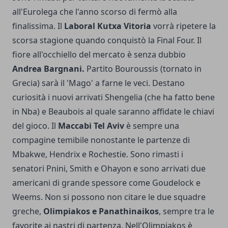
all'Eurolega che l'anno scorso di fermò alla
finalissima. Il
Laboral Kutxa Vitoria
vorrà ripetere la
scorsa stagione quando conquistò la Final Four. Il
fiore all'occhiello del mercato è senza dubbio
Andrea Bargnani.
Partito Bouroussis (tornato in
Grecia) sarà il 'Mago' a farne le veci. Destano
curiosità i nuovi arrivati Shengelia (che ha fatto bene
in Nba) e Beaubois al quale saranno affidate le chiavi
del gioco. Il
Maccabi Tel Aviv
è sempre una
compagine temibile nonostante le partenze di
Mbakwe, Hendrix e Rochestie. Sono rimasti i
senatori Pnini, Smith e Ohayon e sono arrivati due
americani di grande spessore come Goudelock e
Weems. Non si possono non citare le due squadre
greche,
Olimpiakos e Panathinaikos
, sempre tra le
favorite ai nastri di partenza. Nell'Olimpiakos è