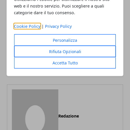
web e il nostro servizio. Puoi scegliere a quali
categorie dare il tuo consenso.
Facebook
Twitter
Whatsapp
Cookie Policy
|
Privacy Policy
Personalizza
Articolo Precedente
Articolo Successivo
Rifiuta Opzionali
Sacramento inaugura la
Basket, A2: le bolognesi
Accetta Tutto
sua nuova casa: in 17.500
partono bene, Treviso e
al Golden 1 Center
Jesi corsare
Redazione