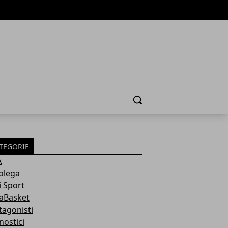
Cerca
TEGORIE
A
olega
i Sport
aBasket
tagonisti
nostici