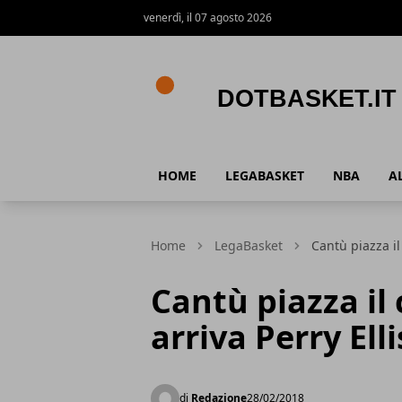
venerdì, il 07 agosto 2026
DotBasket.it
HOME
LEGABASKET
NBA
A
Home
LegaBasket
Cantù piazza il 
Cantù piazza il 
arriva Perry Elli
di
Redazione
28/02/2018