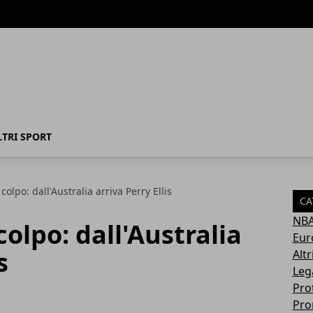
LTRI SPORT
colpo: dall'Australia arriva Perry Ellis
CA
NB
colpo: dall'Australia
Eur
s
Altr
Leg
Pro
Pro