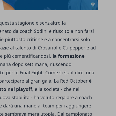
questa stagione è senz'altro la
lenato da coach Sodini è riuscito a non farsi
rie piuttosto critiche e a concentrarsi solo
zie al talento di Crosariol e Culpepper e ad
re più cementificandosi,
la formazione
mana dopo settimana, riuscendo
o per le Final Eight. Come si suol dire, una
a partecipare al gran galà. La Red October
è
to nei playoff
, e la società - che nel
ova stabilità - ha voluto regalare a coach
he darà una mano al team per raggiungere
tate sembrava mera utopia. Dal campionato