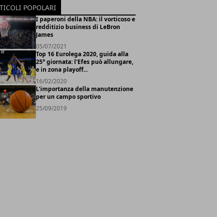
TICOLI POPOLARI
I paperoni della NBA: il vorticoso e
redditizio business di LeBron
James
05/07/2021
Top 16 Eurolega 2020, guida alla
25° giornata: l'Efes può allungare,
e in zona playoff...
16/02/2020
L'importanza della manutenzione
per un campo sportivo
25/09/2019