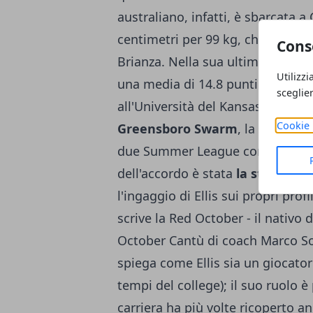
australiano, infatti, è sbarcata a
centimetri per 99 kg, che ha lasc
Cons
Brianza. Nella sua ultima esperien
Utilizzi
una media di 14.8 punti e 5.7 rimb
sceglie
all'Università del Kansas, ha an
Cookie 
Greensboro Swarm
, la squadra 
due Summer League con Dallas (20
dell'accordo è stata
la stessa so
l'ingaggio di Ellis sui propri prof
scrive la Red October - il nativo 
October Cantù di coach Marco S
spiega come Ellis sia un giocato
tempi del college); il suo ruolo è
carriera ha più volte ricoperto anc