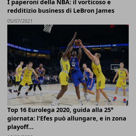
I paperoni della NBA: il vorticoso e
redditizio business di LeBron James
05/07/2021
Top 16 Eurolega 2020, guida alla 25°
giornata: l'Efes può allungare, e in zona
playoff...