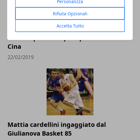
Personalizza
Rifiuta Opzionali
Accetta Tutto
L’Italbasket contro Ungheria e Lituania
alla conquista del pass per i Mondiali in
Cina
22/02/2019
Mattia cardellini ingaggiato dal
Giulianova Basket 85