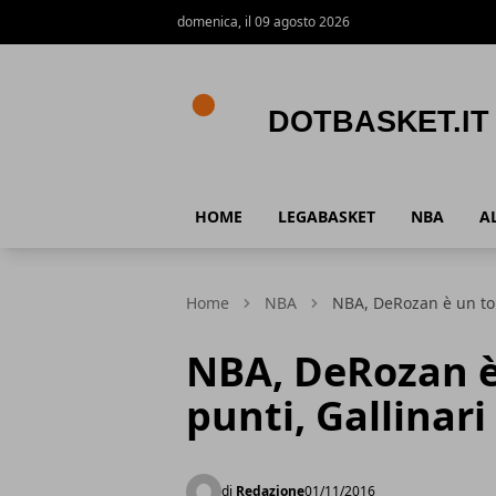
domenica, il 09 agosto 2026
DotBasket.it
HOME
LEGABASKET
NBA
A
Home
NBA
NBA, DeRozan è un tor
NBA, DeRozan è
punti, Gallinari
di
Redazione
01/11/2016