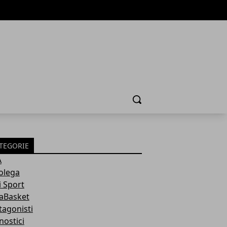
Cerca
TEGORIE
A
olega
i Sport
aBasket
tagonisti
nostici