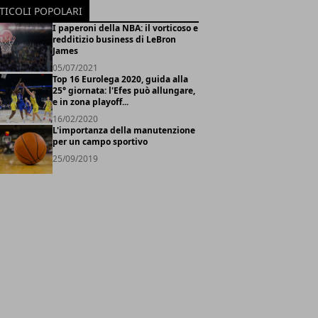
TICOLI POPOLARI
I paperoni della NBA: il vorticoso e
redditizio business di LeBron
James
05/07/2021
Top 16 Eurolega 2020, guida alla
25° giornata: l'Efes può allungare,
e in zona playoff...
16/02/2020
L'importanza della manutenzione
per un campo sportivo
25/09/2019