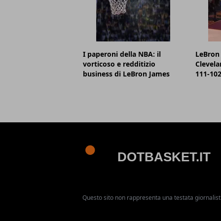
I paperoni della NBA: il
LeBron 
vorticoso e redditizio
Clevela
business di LeBron James
111-102,
Questo sito non rappresenta una testata giornalist