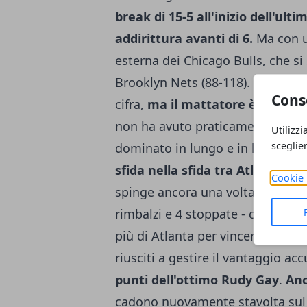
break di 15-5 all'inizio dell'ul
addirittura avanti di 6.
Ma con un
esterna dei Chicago Bulls, che si
Brooklyn Nets (88-118). Chicago 
Cons
cifra,
ma il mattatore è senza d
non ha avuto praticamente mai st
Utilizzi
sceglie
dominato in lungo e in largo, ch
sfida nella sfida tra Atlanta 
Cookie 
spinge ancora una volta gli Hawk
rimbalzi e 4 stoppate - contro i 1
più di Atlanta per vincere un ma
riusciti a gestire il vantaggio a
punti dell'ottimo Rudy Gay
.
Anc
cadono nuovamente stavolta sul p