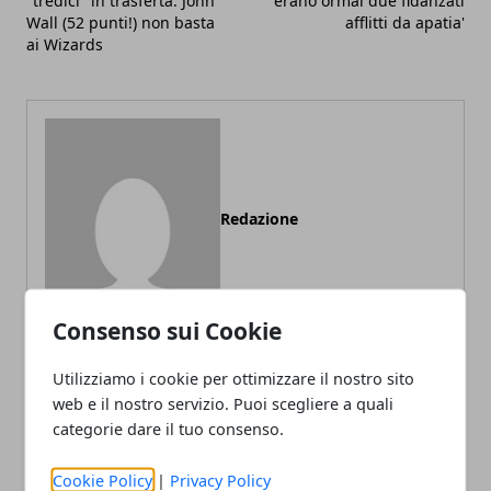
"tredici" in trasferta. John
erano ormai due fidanzati
Wall (52 punti!) non basta
afflitti da apatia'
ai Wizards
Redazione
Consenso sui Cookie
Utilizziamo i cookie per ottimizzare il nostro sito
web e il nostro servizio. Puoi scegliere a quali
ARTICOLI CORRELATI
categorie dare il tuo consenso.
Cookie Policy
|
Privacy Policy