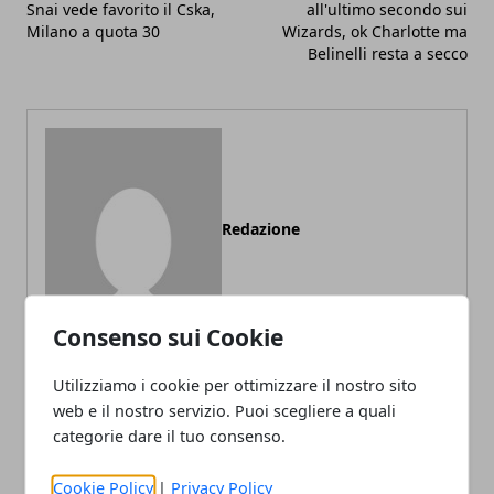
Snai vede favorito il Cska,
all'ultimo secondo sui
Milano a quota 30
Wizards, ok Charlotte ma
Belinelli resta a secco
Redazione
Consenso sui Cookie
Utilizziamo i cookie per ottimizzare il nostro sito
web e il nostro servizio. Puoi scegliere a quali
categorie dare il tuo consenso.
ARTICOLI CORRELATI
Cookie Policy
|
Privacy Policy