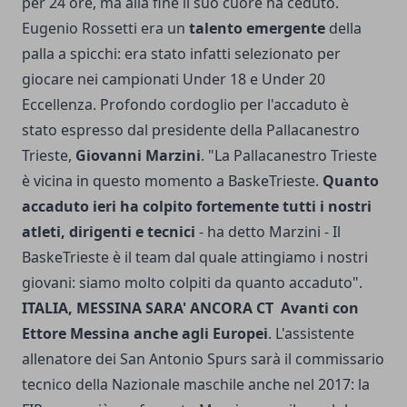
per 24 ore, ma alla fine il suo cuore ha ceduto.
Eugenio Rossetti era un
talento emergente
della
palla a spicchi: era stato infatti selezionato per
giocare nei campionati Under 18 e Under 20
Eccellenza. Profondo cordoglio per l'accaduto è
stato espresso dal presidente della Pallacanestro
Trieste,
Giovanni Marzini
. "La Pallacanestro Trieste
è vicina in questo momento a BaskeTrieste.
Quanto
accaduto ieri ha colpito fortemente tutti i nostri
atleti, dirigenti e tecnici
- ha detto Marzini - Il
BaskeTrieste è il team dal quale attingiamo i nostri
giovani: siamo molto colpiti da quanto accaduto".
ITALIA, MESSINA SARA' ANCORA CT
Avanti con
Ettore Messina anche agli Europei
. L'assistente
allenatore dei San Antonio Spurs sarà il commissario
tecnico della Nazionale maschile anche nel 2017: la