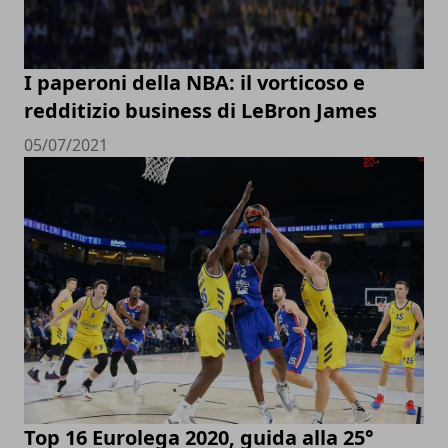
I paperoni della NBA: il vorticoso e
redditizio business di LeBron James
05/07/2021
Top 16 Eurolega 2020, guida alla 25°