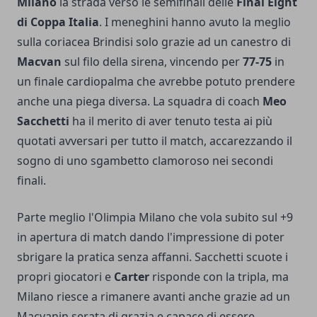
Milano
la strada verso le semifinali delle
Final Eight
di Coppa Italia
. I meneghini hanno avuto la meglio
sulla coriacea Brindisi solo grazie ad un canestro di
Macvan
sul filo della sirena, vincendo per
77-75
in
un finale cardiopalma che avrebbe potuto prendere
anche una piega diversa. La squadra di coach
Meo
Sacchetti
ha il merito di aver tenuto testa ai più
quotati avversari per tutto il match, accarezzando il
sogno di uno sgambetto clamoroso nei secondi
finali.
Parte meglio l'Olimpia Milano che vola subito sul +9
in apertura di match dando l'impressione di poter
sbrigare la pratica senza affanni. Sacchetti scuote i
propri giocatori e
Carter
risponde con la tripla, ma
Milano riesce a rimanere avanti anche grazie ad un
Macvanin serata di grazia e capace di essere