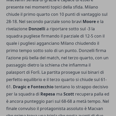
presente nei momenti topici della sfida. Milano
chiude il primo quarto con 10 punti di vantaggio sul
28-18. Nel secondo parziale sono bravi
Moore
e la
rivelazione
Donzelli
a riportare sotto sul -3 la
squadra pugliese firmando il parziale di 12-5 con il
quale i pugliesi agganciano Milano chiudendo il
primo tempo sotto solo di un punto. Donzelli firma
l'azione più bella del match, nel terzo quarto, con un
passaggio dietro la schiena che infiamma il
palasport di Forlì. La partita prosegue sui binari di
perfetto equilibrio e il terzo quarto si chiude sul 61-
61.
Dragic e Fontecchio
tentano lo strappo decisivo
per la squadra di
Repesa
ma
Scott
recupera palla ed
è ancora punteggio pari sul 68-68 a metà tempo. Nel
finale convulso il protagonista assoluto è Macvan
che prima trova una tripla che porta avanti di due