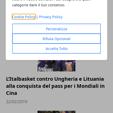
categorie dare il tuo consenso.
Cookie Policy
|
Privacy Policy
ARTICOLI CORRELATI
Personalizza
Rifiuta Opzionali
Accetta Tutto
L’Italbasket contro Ungheria e Lituania
alla conquista del pass per i Mondiali in
Cina
22/02/2019