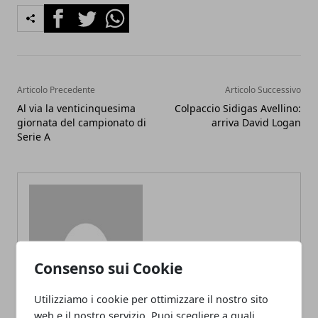
Facebook
Twitter
Whatsapp
Articolo Precedente
Articolo Successivo
Al via la venticinquesima
Colpaccio Sidigas Avellino:
giornata del campionato di
arriva David Logan
Serie A
Redazione
Consenso sui Cookie
Utilizziamo i cookie per ottimizzare il nostro sito
web e il nostro servizio. Puoi scegliere a quali