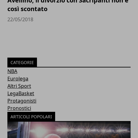
Avellino, il divorzio con Sacripanti non è
così scontato
22/05/2018
CATEGORIE
NBA
Eurolega
Altri Sport
LegaBasket
Protagonisti
Pronostici
ARTICOLI POPOLARI