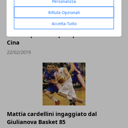
Personalizza
Rifiuta Opzionali
Accetta Tutto
L’Italbasket contro Ungheria e Lituania
alla conquista del pass per i Mondiali in
Cina
22/02/2019
Mattia cardellini ingaggiato dal
Giulianova Basket 85