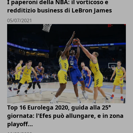
I paperoni della NBA: il vorticoso e
redditizio business di LeBron James
05/07/2021
Top 16 Eurolega 2020, guida alla 25°
giornata: l'Efes può allungare, e in zona
playoff...