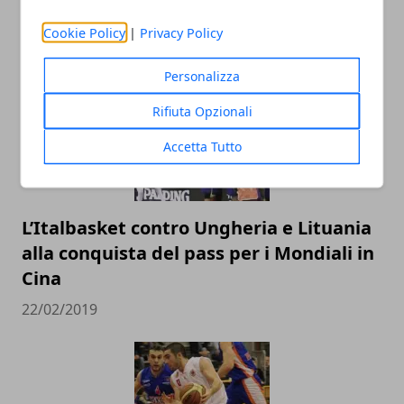
ARTICOLI CORRELATI
Cookie Policy
|
Privacy Policy
Personalizza
Rifiuta Opzionali
Accetta Tutto
L’Italbasket contro Ungheria e Lituania
alla conquista del pass per i Mondiali in
Cina
22/02/2019