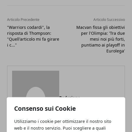
Articolo Precedente
Articolo Successivo
"Warriors codardi", la
Macvan fissa gli obiettivi
risposta di Thompson:
per l'Olimpia: 'Tra due
"Quell'articolo mi fa girare
mesi noi più forti,
i c..."
puntiamo ai playoff in
Eurolega'
Redazione
Consenso sui Cookie
Utilizziamo i cookie per ottimizzare il nostro sito
web e il nostro servizio. Puoi scegliere a quali