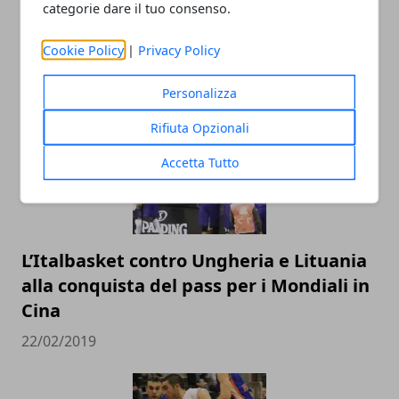
categorie dare il tuo consenso.
Cookie Policy
|
Privacy Policy
ARTICOLI CORRELATI
Personalizza
Rifiuta Opzionali
Accetta Tutto
L’Italbasket contro Ungheria e Lituania
alla conquista del pass per i Mondiali in
Cina
22/02/2019