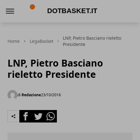
DotBasket.it
LNP, Pietro Basciano rieletto
Home
LegaBasket
Presidente
LNP, Pietro Basciano
rieletto Presidente
di
Redazione
23/10/2016
Facebook
Twitter
Whatsapp