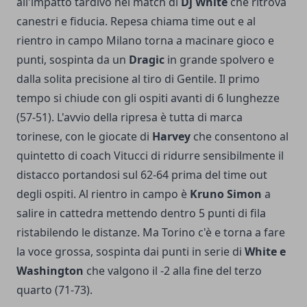
all'impatto tardivo nel match di
Dj White
che ritrova
canestri e fiducia. Repesa chiama time out e al
rientro in campo Milano torna a macinare gioco e
punti, sospinta da un
Dragic
in grande spolvero e
dalla solita precisione al tiro di Gentile. Il primo
tempo si chiude con gli ospiti avanti di 6 lunghezze
(57-51). L'avvio della ripresa è tutta di marca
torinese, con le giocate di
Harvey
che consentono al
quintetto di coach Vitucci di ridurre sensibilmente il
distacco portandosi sul 62-64 prima del time out
degli ospiti. Al rientro in campo è
Kruno Simon
a
salire in cattedra mettendo dentro 5 punti di fila
ristabilendo le distanze. Ma Torino c'è e torna a fare
la voce grossa, sospinta dai punti in serie di
White e
Washington
che valgono il -2 alla fine del terzo
quarto (71-73).