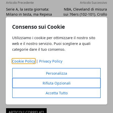
Articolo Precedente
Articolo Successivo
Serie A, la sesta giornata:
NBA, Cleveland di misura
Milano in testa, ma Repesa
sui 76ers (102-101). Crollo
è una furia. Reggio e
Spurs
Avellino tengono botta
Consenso sui Cookie
Utilizziamo i cookie per ottimizzare il nostro sito
web e il nostro servizio. Puoi scegliere a quali
categorie dare il tuo consenso.
Cookie Policy
|
Privacy Policy
Redazione
Personalizza
Rifiuta Opzionali
Accetta Tutto
ARTICOLI CORRELATI