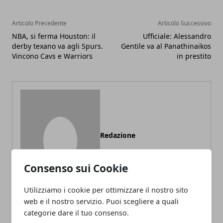
Articolo Precedente
Articolo Successivo
NBA, si ferma Houston: il
Ufficiale: Alessandro
derby texano va agli Spurs.
Gentile va al Panathinaikos
Vincono Cavs e Warriors
in prestito
Redazione
Consenso sui Cookie
Utilizziamo i cookie per ottimizzare il nostro sito
web e il nostro servizio. Puoi scegliere a quali
categorie dare il tuo consenso.