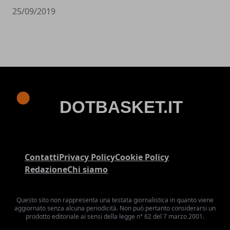
25/09/2019
Contatti
Privacy Policy
Cookie Policy
Redazione
Chi siamo
Questo sito non rappresenta una testata giornalistica in quanto viene
aggiornato senza alcuna periodicità. Non può pertanto considerarsi un
prodotto editoriale ai sensi della legge n° 62 del 7 marzo 2001.