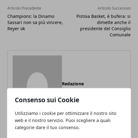
Articolo Precedente
Articolo Successivo
Champions: la Dinamo
Pistoia Basket, è bufera: si
Sassari non sa più vincere,
dimette anche il
Reyer ok
presidente del Consiglio
Comunale
Redazione
Consenso sui Cookie
Utilizziamo i cookie per ottimizzare il nostro sito
web e il nostro servizio. Puoi scegliere a quali
categorie dare il tuo consenso.