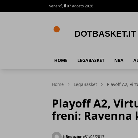
venerdì, il 07 agosto 2026
DotBasket.it
HOME
LEGABASKET
NBA
A
Home
LegaBasket
Playoff A2, Vir
Playoff A2, Vir
freni: Ravenna k
di
Redazione
31/05/2017