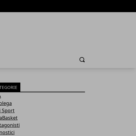
Cerca
TEGORIE
A
olega
i Sport
aBasket
tagonisti
nostici