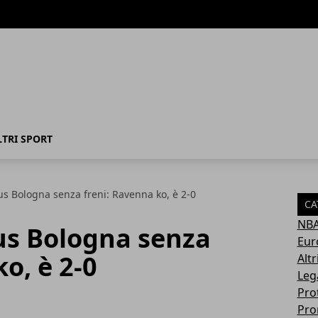
LTRI SPORT
tus Bologna senza freni: Ravenna ko, è 2-0
CA
NB
tus Bologna senza
Eur
o, è 2-0
Altr
Leg
Pro
Pro