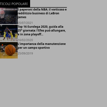
TICOLI POPOLARI
I paperoni della NBA: il vorticoso e
redditizio business di LeBron
James
05/07/2021
Top 16 Eurolega 2020, guida alla
25° giornata: l'Efes può allungare,
e in zona playoff...
16/02/2020
L'importanza della manutenzione
per un campo sportivo
25/09/2019