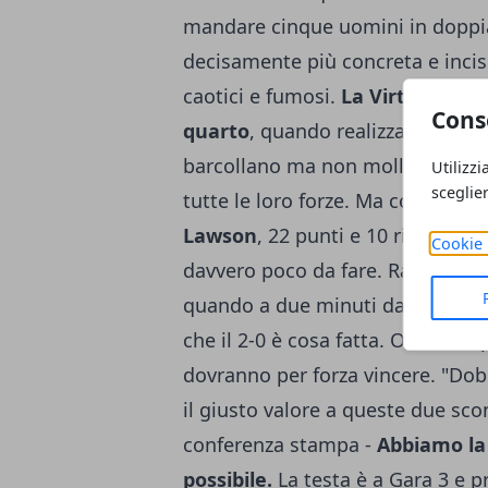
mandare cinque uomini in doppia 
decisamente più concreta e incisi
caotici e fumosi.
La Virtus schia
Cons
quarto
, quando realizza un parzia
barcollano ma non mollano, e ce
Utilizzi
sceglie
tutte le loro forze. Ma con quest
Lawson
, 22 punti e 10 rimbalzi, 
Cookie 
davvero poco da fare. Ravenna no
quando a due minuti dal termin
che il 2-0 è cosa fatta. Ora ci si 
dovranno per forza vincere. "Dob
il giusto valore a queste due scon
conferenza stampa -
Abbiamo la v
possibile.
La testa è a Gara 3 e p