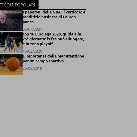
TICOLI POPOLARI
I paperoni della NBA: il vorticoso e
redditizio business di LeBron
James
05/07/2021
Top 16 Eurolega 2020, guida alla
25° giornata: l'Efes può allungare,
e in zona playoff...
16/02/2020
L'importanza della manutenzione
per un campo sportivo
25/09/2019