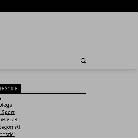
Cerca
TEGORIE
A
olega
i Sport
aBasket
tagonisti
nostici