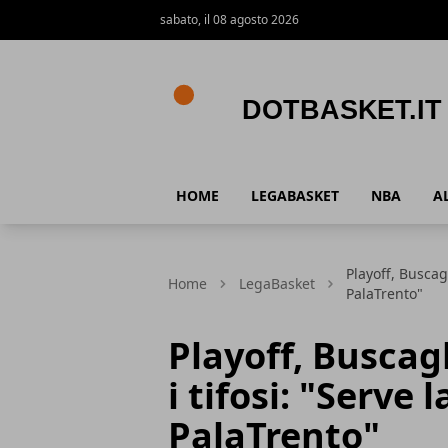
sabato, il 08 agosto 2026
DotBasket.it
HOME
LEGABASKET
NBA
A
Playoff, Buscagl
Home
LegaBasket
PalaTrento"
Playoff, Buscag
i tifosi: "Serve 
PalaTrento"