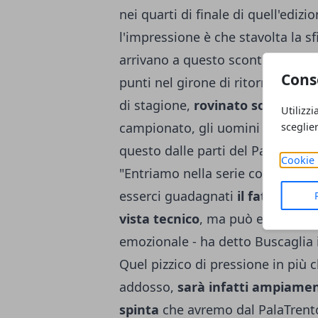
nei quarti di finale di quell'edizi
l'impressione è che stavolta la sf
arrivano a questo scontro in buon
Cons
punti nel girone di ritorno, ma 
di stagione,
rovinato solo dal ko
Utilizzi
campionato, gli uomini di Pasqu
sceglie
questo dalle parti del PalaTrento
Cookie 
"Entriamo nella serie con grand
esserci guadagnati
il fattore ca
vista tecnico
, ma può esserci di
emozionale - ha detto Buscaglia i
Quel pizzico di pressione in più c
addosso,
sarà infatti ampiamen
spinta
che avremo dal PalaTrento