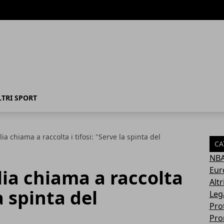
LTRI SPORT
ia chiama a raccolta i tifosi: "Serve la spinta del
CA
NB
Eur
lia chiama a raccolta
Altr
la spinta del
Leg
Pro
Pro