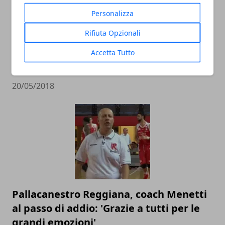
Personalizza
Rifiuta Opzionali
Pistoia Basket 2000: annunciato il
Accetta Tutto
divorzio ufficiale da coach Vincenzo
Esposito
20/05/2018
Pallacanestro Reggiana, coach Menetti
al passo di addio: 'Grazie a tutti per le
grandi emozioni'